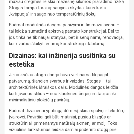
mažiau drėgmės reiškia mažesnę šilumos praradimo riziką.
Stogas tampa tarsi apsauginis skydas, kuris kartu
„kvėpuoja“ ir saugo nuo temperatūrinių šokų.
Budmat modulinės dangos pasižymi ir itin mažu svoriu –
tai leidžia sumažinti apkrovą pastato konstrukcijai. Dėl to
jos tinka ne tik naujai statybai, bet ir senų namų renovacijai,
kur svarbu išlaikyti esamų konstrukcijų stabilumą.
Dizainas: kai inžinerija susitinka su
estetika
Jei anksčiau stogo danga buvo vertinama tik pagal
patvarumą, šiandien svarbus ir vaizdas. Stogas – tai
architektūrinės išraiškos dalis. Modulinės dangos leidžia
kurti įvairius stilius – nuo klasikinės čerpių imitacijos iki
minimalistinių plokščių paviršių.
Budmat dizaineriai ypatingą dėmesį skiria spalvų ir tekstūrų
įvairovei. Paviršiai gali būti matiniai, pusiau blizgūs ar
struktūriniai, primenantys natūralų akmenį ar molį. Toks
vizualinis lankstumas leidžia darniai priderinti stogą prie