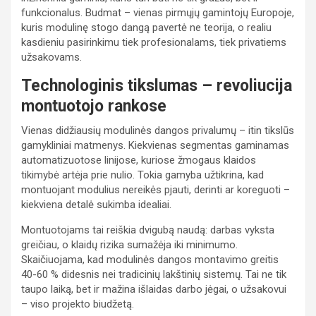
funkcionalus. Budmat – vienas pirmųjų gamintojų Europoje,
kuris modulinę stogo dangą pavertė ne teorija, o realiu
kasdieniu pasirinkimu tiek profesionalams, tiek privatiems
užsakovams.
Technologinis tikslumas – revoliucija
montuotojo rankose
Vienas didžiausių modulinės dangos privalumų – itin tikslūs
gamykliniai matmenys. Kiekvienas segmentas gaminamas
automatizuotose linijose, kuriose žmogaus klaidos
tikimybė artėja prie nulio. Tokia gamyba užtikrina, kad
montuojant modulius nereikės pjauti, derinti ar koreguoti –
kiekviena detalė sukimba idealiai.
Montuotojams tai reiškia dvigubą naudą: darbas vyksta
greičiau, o klaidų rizika sumažėja iki minimumo.
Skaičiuojama, kad modulinės dangos montavimo greitis
40-60 % didesnis nei tradicinių lakštinių sistemų. Tai ne tik
taupo laiką, bet ir mažina išlaidas darbo jėgai, o užsakovui
– viso projekto biudžetą.