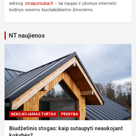
adresą:
straipsniukai.lt
– tai naujas ir įdomus interneto
leidinys visiems šiuolaikiškiems žmonėms.
NT naujienos
NEKILNOJAMAS TURTAS
PREKYBA
Biudžetinis stogas: kaip sutaupyti neaukojant
kokybės?