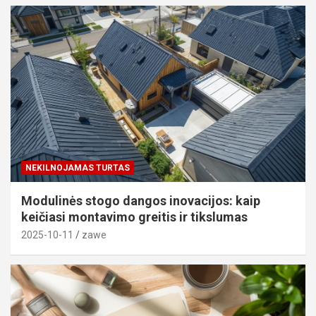
NEKILNOJAMAS TURTAS
Modulinės stogo dangos inovacijos: kaip
keičiasi montavimo greitis ir tikslumas
2025-10-11
zawe