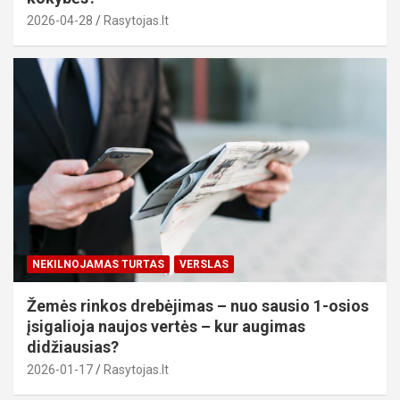
2026-04-28
Rasytojas.lt
NEKILNOJAMAS TURTAS
VERSLAS
Žemės rinkos drebėjimas – nuo sausio 1-osios
įsigalioja naujos vertės – kur augimas
didžiausias?
2026-01-17
Rasytojas.lt