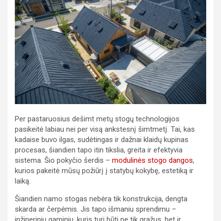
Per pastaruosius dešimt metų stogų technologijos
pasikeitė labiau nei per visą ankstesnį šimtmetį. Tai, kas
kadaise buvo ilgas, sudėtingas ir dažnai klaidų kupinas
procesas, šiandien tapo itin tikslia, greita ir efektyvia
sistema. Šio pokyčio šerdis –
modulinės stogo dangos
,
kurios pakeitė mūsų požiūrį į statybų kokybę, estetiką ir
laiką.
Šiandien namo stogas nebėra tik konstrukcija, dengta
skarda ar čerpėmis. Jis tapo išmaniu sprendimu –
inžineriniu gaminiu, kuris turi būti ne tik gražus, bet ir