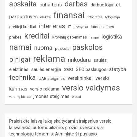
darbas
apskaita
buhalteris
el.
darbuotojai
finansai
parduotuvės
elektra
fotografas
fotografija
interjeras
greitieji kreditai
IT
kanceliarinės
juvelyrika
kreditai
logistika
prekės
krovinių gabenimas
langai
namai
paskolos
nuoma
paskola
reklama
pinigai
rinkodara
saulės
seo
statyba
elektrinės
saulės energija
SEO paslaugos
technika
verslininkai
verslo
UAB steigimas
verslo valdymas
kūrimas
verslo reklama
įmonės steigimas
vertimų biuras
žiedai
Praleiskite laisvą laiką skaitydami straipsnius verslo,
laisvalaikio, automobilizmo, grožio, sveikatos ar
technologijų temomis. Atminkite šį puslapio