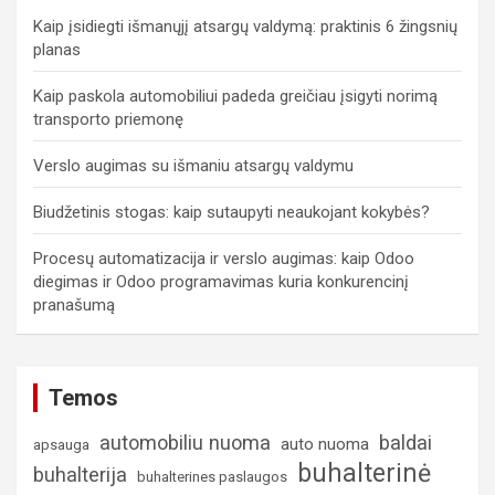
Kaip įsidiegti išmanųjį atsargų valdymą: praktinis 6 žingsnių
planas
Kaip paskola automobiliui padeda greičiau įsigyti norimą
transporto priemonę
Verslo augimas su išmaniu atsargų valdymu
Biudžetinis stogas: kaip sutaupyti neaukojant kokybės?
Procesų automatizacija ir verslo augimas: kaip Odoo
diegimas ir Odoo programavimas kuria konkurencinį
pranašumą
Temos
automobiliu nuoma
baldai
auto nuoma
apsauga
buhalterinė
buhalterija
buhalterines paslaugos