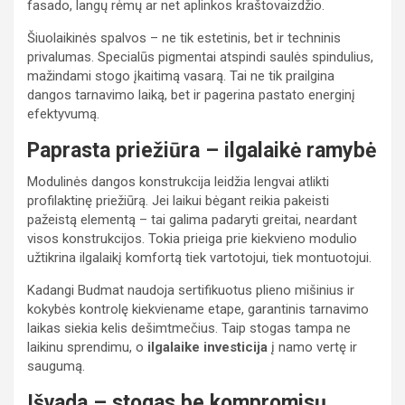
fasado, langų rėmų ar net aplinkos kraštovaizdžio.
Šiuolaikinės spalvos – ne tik estetinis, bet ir techninis
privalumas. Specialūs pigmentai atspindi saulės spindulius,
mažindami stogo įkaitimą vasarą. Tai ne tik prailgina
dangos tarnavimo laiką, bet ir pagerina pastato energinį
efektyvumą.
Paprasta priežiūra – ilgalaikė ramybė
Modulinės dangos konstrukcija leidžia lengvai atlikti
profilaktinę priežiūrą. Jei laikui bėgant reikia pakeisti
pažeistą elementą – tai galima padaryti greitai, neardant
visos konstrukcijos. Tokia prieiga prie kiekvieno modulio
užtikrina ilgalaikį komfortą tiek vartotojui, tiek montuotojui.
Kadangi Budmat naudoja sertifikuotus plieno mišinius ir
kokybės kontrolę kiekviename etape, garantinis tarnavimo
laikas siekia kelis dešimtmečius. Taip stogas tampa ne
laikinu sprendimu, o
ilgalaike investicija
į namo vertę ir
saugumą.
Išvada – stogas be kompromisų