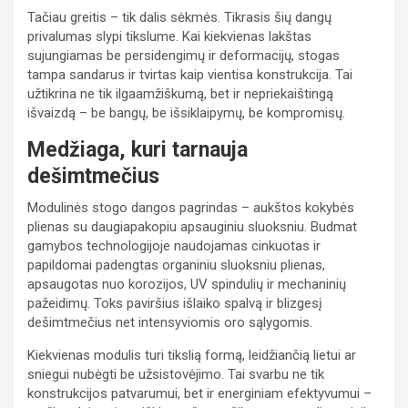
Tačiau greitis – tik dalis sėkmės. Tikrasis šių dangų
privalumas slypi tikslume. Kai kiekvienas lakštas
sujungiamas be persidengimų ir deformacijų, stogas
tampa sandarus ir tvirtas kaip vientisa konstrukcija. Tai
užtikrina ne tik ilgaamžiškumą, bet ir nepriekaištingą
išvaizdą – be bangų, be išsiklaipymų, be kompromisų.
Medžiaga, kuri tarnauja
dešimtmečius
Modulinės stogo dangos pagrindas – aukštos kokybės
plienas su daugiapakopiu apsauginiu sluoksniu. Budmat
gamybos technologijoje naudojamas cinkuotas ir
papildomai padengtas organiniu sluoksniu plienas,
apsaugotas nuo korozijos, UV spindulių ir mechaninių
pažeidimų. Toks paviršius išlaiko spalvą ir blizgesį
dešimtmečius net intensyviomis oro sąlygomis.
Kiekvienas modulis turi tikslią formą, leidžiančią lietui ar
sniegui nubėgti be užsistovėjimo. Tai svarbu ne tik
konstrukcijos patvarumui, bet ir energiniam efektyvumui –