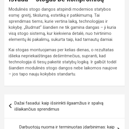
Modulinės stogo dangos atspindi modernios statybos
esmę: greitį, tikslumą, estetiką ir patikimumą. Tai
sprendimas tiems, kurie vertina laiką, technologijas ir
kokybę. „Budmat“ šiandien ne tik gamina dangas – ji kuria
visą stogo sistemą, kur kiekviena detalė, nuo tvirtinimo
elementų iki pakalimų, sukurta taip, kad tarnautų darniai.
Kai stogas montuojamas per kelias dienas, o rezultatas
išlieka nepriekaištingas dešimtmečius, supranti, kad
technologija iš tiesų pakeitė statybų logiką. Ir galbūt todėl
šiandien modulinės stogo dangos nebe laikomos naujove
– jos tapo nauju kokybės standartu.
Navigacija
Dažai fasadui: kaip išsirinkti ilgaamžius ir spalvą
tarp
išlaikančius sprendimus
įrašų
Darbuotojų nuoma ir terminuotas įdarbinimas: kaip