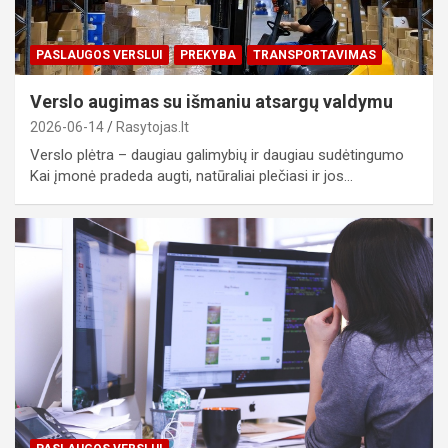
PASLAUGOS VERSLUI
PREKYBA
TRANSPORTAVIMAS
Verslo augimas su išmaniu atsargų valdymu
2026-06-14
Rasytojas.lt
Verslo plėtra – daugiau galimybių ir daugiau sudėtingumo
Kai įmonė pradeda augti, natūraliai plečiasi ir jos…