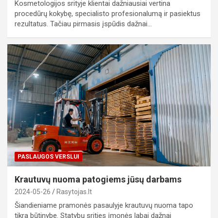
Kosmetologijos srityje klientai dažniausiai vertina
procedūrų kokybę, specialisto profesionalumą ir pasiektus
rezultatus. Tačiau pirmasis įspūdis dažnai…
PASLAUGOS VERSLUI
Krautuvų nuoma patogiems jūsų darbams
2024-05-26
Rasytojas.lt
Šiandieniame pramonės pasaulyje krautuvų nuoma tapo
tikra būtinybe. Statybų srities įmonės labai dažnai