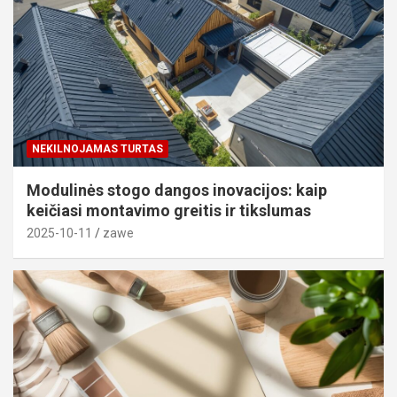
NEKILNOJAMAS TURTAS
Modulinės stogo dangos inovacijos: kaip
keičiasi montavimo greitis ir tikslumas
2025-10-11
zawe