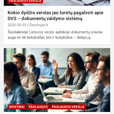
PASLAUGOS VERSLUI
Kokio dydžio verslas jau turėtų pagalvoti apie
DVS – dokumentų valdymo sistemą
2026-04-03
Rasytojas.lt
Šiuolaikinėje Lietuvos verslo aplinkoje dokumentų srautai
auga ne tik kiekybiškai, bet ir kokybiškai – didėja jų…
MOKYMAI
PASLAUGOS
PASLAUGOS VERSLUI