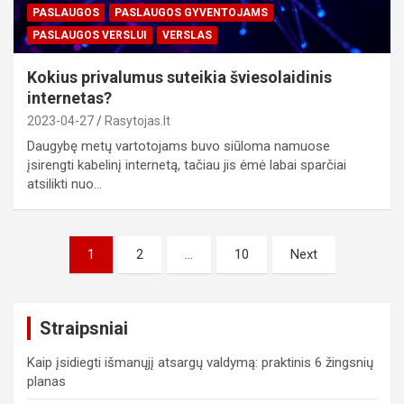
PASLAUGOS
PASLAUGOS GYVENTOJAMS
PASLAUGOS VERSLUI
VERSLAS
Kokius privalumus suteikia šviesolaidinis
internetas?
2023-04-27
Rasytojas.lt
Daugybę metų vartotojams buvo siūloma namuose
įsirengti kabelinį internetą, tačiau jis ėmė labai sparčiai
atsilikti nuo…
Įrašų
1
2
…
10
Next
puslapiavimas
Straipsniai
Kaip įsidiegti išmanųjį atsargų valdymą: praktinis 6 žingsnių
planas