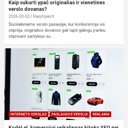
Kaip sukurti ypač originalias ir vienetines
verslo dovanas?
2026-03-02
Rasytojas.lt
Šiuolaikiniame verslo pasaulyje, kur konkurencija vis
stiprėja, originalios dovanos gali tapti galingu įrankiu
stiprinant santykius su…
INTERNETO VERSLAS
PASLAUGOS VERSLUI
REKLAMA
Kodėl el. komercijai reikalingas kitoks SEO nei