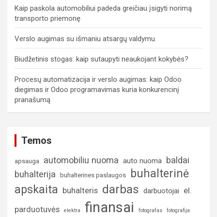
Kaip paskola automobiliui padeda greičiau įsigyti norimą
transporto priemonę
Verslo augimas su išmaniu atsargų valdymu
Biudžetinis stogas: kaip sutaupyti neaukojant kokybės?
Procesų automatizacija ir verslo augimas: kaip Odoo
diegimas ir Odoo programavimas kuria konkurencinį
pranašumą
Temos
automobiliu nuoma
baldai
auto nuoma
apsauga
buhalterinė
buhalterija
buhalterines paslaugos
darbas
apskaita
buhalteris
el.
darbuotojai
finansai
parduotuvės
elektra
fotografas
fotografija