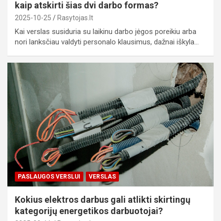
kaip atskirti šias dvi darbo formas?
2025-10-25
Rasytojas.lt
Kai verslas susiduria su laikinu darbo jėgos poreikiu arba
nori lanksčiau valdyti personalo klausimus, dažnai iškyla…
PASLAUGOS VERSLUI
VERSLAS
Kokius elektros darbus gali atlikti skirtingų
kategorijų energetikos darbuotojai?