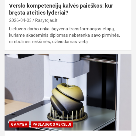
Verslo kompetencijų kalvės paieškos: kur
bręsta ateities lyderiai?
2026-04-03
Rasytojas.lt
Lietuvos darbo rinka išgyvena transformacijos etapą,
kuriame akademinis diplomas nebetenka savo pirminės,
simbolinės reikšmės, užleisdamas vietą…
GAMYBA
PASLAUGOS VERSLUI