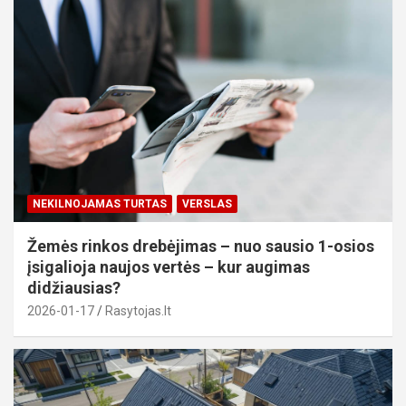
NEKILNOJAMAS TURTAS
VERSLAS
Žemės rinkos drebėjimas – nuo sausio 1-osios
įsigalioja naujos vertės – kur augimas
didžiausias?
2026-01-17
Rasytojas.lt