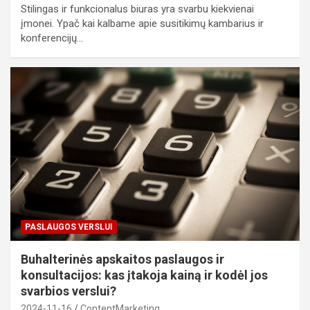
Stilingas ir funkcionalus biuras yra svarbu kiekvienai
įmonei. Ypač kai kalbame apie susitikimų kambarius ir
konferencijų…
PASLAUGOS VERSLUI
Buhalterinės apskaitos paslaugos ir
konsultacijos: kas įtakoja kainą ir kodėl jos
svarbios verslui?
2024-11-16
ContentMarketing