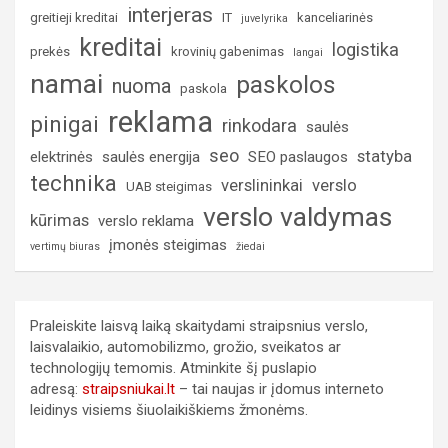
interjeras
greitieji kreditai
IT
kanceliarinės
juvelyrika
kreditai
logistika
prekės
krovinių gabenimas
langai
namai
paskolos
nuoma
paskola
reklama
pinigai
rinkodara
saulės
seo
statyba
elektrinės
saulės energija
SEO paslaugos
technika
verslininkai
verslo
UAB steigimas
verslo valdymas
kūrimas
verslo reklama
įmonės steigimas
vertimų biuras
žiedai
Praleiskite laisvą laiką skaitydami straipsnius verslo,
laisvalaikio, automobilizmo, grožio, sveikatos ar
technologijų temomis. Atminkite šį puslapio
adresą:
straipsniukai.lt
– tai naujas ir įdomus interneto
leidinys visiems šiuolaikiškiems žmonėms.