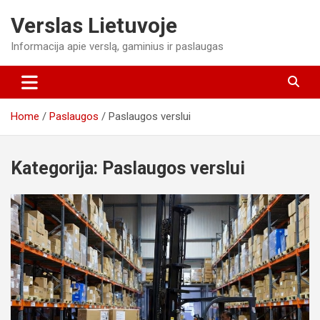
Skip
Verslas Lietuvoje
to
content
Informacija apie verslą, gaminius ir paslaugas
Home
Paslaugos
Paslaugos verslui
Kategorija:
Paslaugos verslui