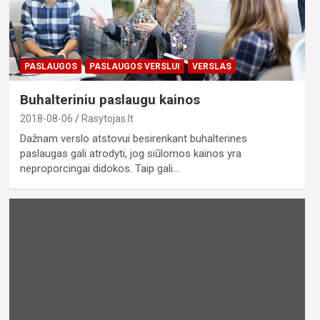
PASLAUGOS
PASLAUGOS VERSLUI
VERSLAS
Buhalteriniu paslaugu kainos
2018-08-06
Rasytojas.lt
Dažnam verslo atstovui besirenkant buhalterines
paslaugas gali atrodyti, jog siūlomos kainos yra
neproporcingai didokos. Taip gali…