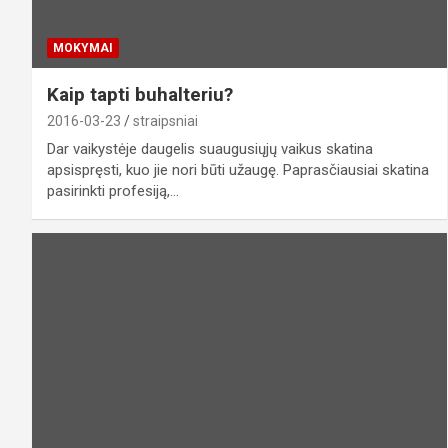
MOKYMAI
Kaip tapti buhalteriu?
2016-03-23
straipsniai
Dar vaikystėje daugelis suaugusiųjų vaikus skatina
apsispręsti, kuo jie nori būti užaugę. Paprasčiausiai skatina
pasirinkti profesiją,…