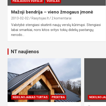
PASLAUGOS VERSLUI
VERSLAS
Mažoji bendrija – vieno žmogaus įmonė
2013-02-02
Rasytojas.lt
2 komentarai
Valstybė stengiasi skatinti naujų verslų kūrimąsi. Stengiasi
labai smarkiai, nors kitos sritys tokių didelių pastangų
nerodo…
NT naujienos
NEKILNOJAMAS TURTAS
PREKYBA
NEKILNOJA