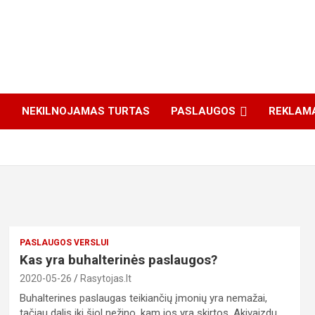
S
NEKILNOJAMAS TURTAS
PASLAUGOS
REKLAM
PASLAUGOS VERSLUI
Kas yra buhalterinės paslaugos?
2020-05-26
Rasytojas.lt
Buhalterines paslaugas teikiančių įmonių yra nemažai,
tačiau dalis iki šiol nežino, kam jos yra skirtos. Akivaizdu,…