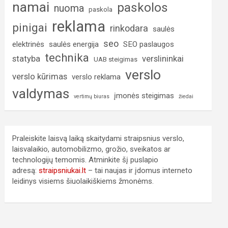
namai
paskolos
nuoma
paskola
reklama
pinigai
rinkodara
saulės
seo
elektrinės
saulės energija
SEO paslaugos
technika
statyba
verslininkai
UAB steigimas
verslo
verslo kūrimas
verslo reklama
valdymas
įmonės steigimas
vertimų biuras
žiedai
Praleiskite laisvą laiką skaitydami straipsnius verslo,
laisvalaikio, automobilizmo, grožio, sveikatos ar
technologijų temomis. Atminkite šį puslapio
adresą:
straipsniukai.lt
– tai naujas ir įdomus interneto
leidinys visiems šiuolaikiškiems žmonėms.