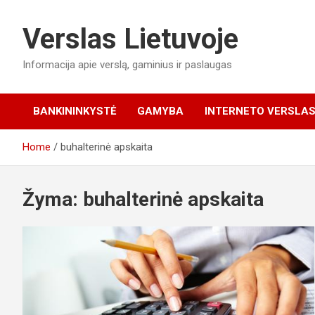
Skip
to
Verslas Lietuvoje
content
Informacija apie verslą, gaminius ir paslaugas
BANKININKYSTĖ
GAMYBA
INTERNETO VERSLA
Home
buhalterinė apskaita
Žyma:
buhalterinė apskaita