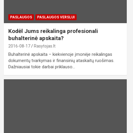
PASLAUGOS
PASLAUGOS VERSLUI
Kodėl Jums reikalinga profesionali
buhalterinė apskaita?
2016-08-17
Rasytojas.lt
Buhalterinė apskaita – kiekvienoje įmonėje reikalingas
dokumentų tvarkymas ir finansinių ataskaitų ruošimas.
Dažniausiai tokie darbai priklauso…