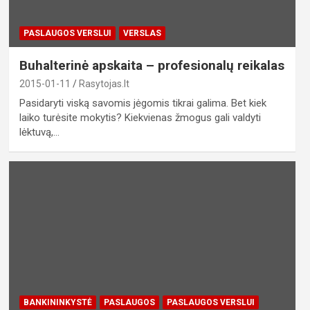
PASLAUGOS VERSLUI
VERSLAS
Buhalterinė apskaita – profesionalų reikalas
2015-01-11
Rasytojas.lt
Pasidaryti viską savomis jėgomis tikrai galima. Bet kiek
laiko turėsite mokytis? Kiekvienas žmogus gali valdyti
lėktuvą,…
BANKININKYSTĖ
PASLAUGOS
PASLAUGOS VERSLUI