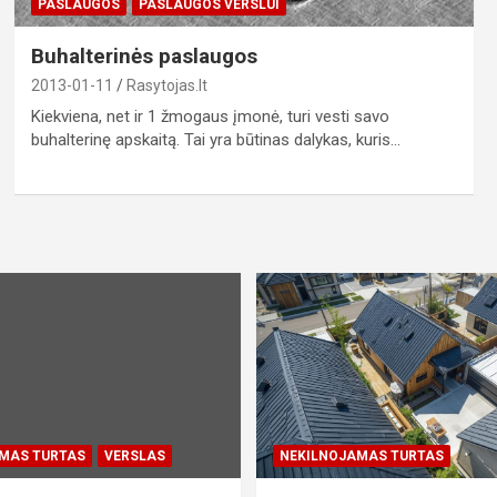
PASLAUGOS
PASLAUGOS VERSLUI
Buhalterinės paslaugos
2013-01-11
Rasytojas.lt
Kiekviena, net ir 1 žmogaus įmonė, turi vesti savo
buhalterinę apskaitą. Tai yra būtinas dalykas, kuris…
MAS TURTAS
VERSLAS
NEKILNOJAMAS TURTAS