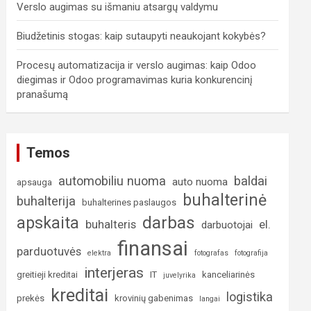
Verslo augimas su išmaniu atsargų valdymu
Biudžetinis stogas: kaip sutaupyti neaukojant kokybės?
Procesų automatizacija ir verslo augimas: kaip Odoo
diegimas ir Odoo programavimas kuria konkurencinį
pranašumą
Temos
automobiliu nuoma
baldai
auto nuoma
apsauga
buhalterinė
buhalterija
buhalterines paslaugos
darbas
apskaita
buhalteris
el.
darbuotojai
finansai
parduotuvės
elektra
fotografas
fotografija
interjeras
greitieji kreditai
IT
kanceliarinės
juvelyrika
kreditai
logistika
prekės
krovinių gabenimas
langai