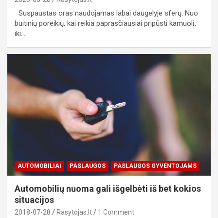
Suspaustas oras naudojamas labai daugelyje sferų. Nuo
buitinių poreikių, kai reikia paprasčiausiai pripūsti kamuolį,
iki…
AUTOMOBILIAI
PASLAUGOS
PASLAUGOS GYVENTOJAMS
Automobilių nuoma gali išgelbėti iš bet kokios
situacijos
2018-07-28
Rasytojas.lt
1 Comment