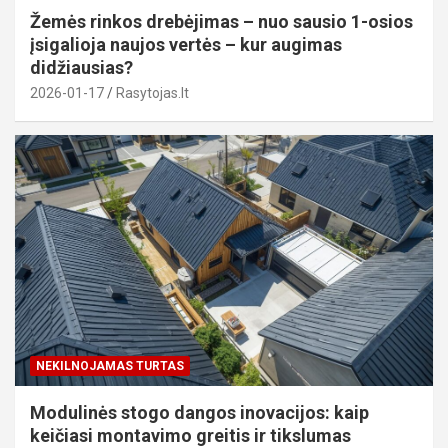
Žemės rinkos drebėjimas – nuo sausio 1-osios
įsigalioja naujos vertės – kur augimas
didžiausias?
2026-01-17
Rasytojas.lt
NEKILNOJAMAS TURTAS
Modulinės stogo dangos inovacijos: kaip
keičiasi montavimo greitis ir tikslumas