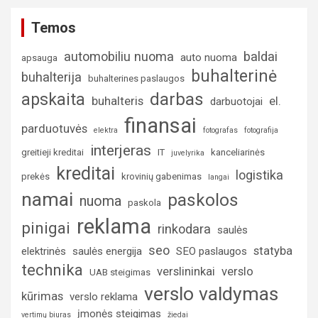
Temos
automobiliu nuoma
baldai
auto nuoma
apsauga
buhalterinė
buhalterija
buhalterines paslaugos
darbas
apskaita
buhalteris
el.
darbuotojai
finansai
parduotuvės
elektra
fotografas
fotografija
interjeras
greitieji kreditai
IT
kanceliarinės
juvelyrika
kreditai
logistika
prekės
krovinių gabenimas
langai
namai
paskolos
nuoma
paskola
reklama
pinigai
rinkodara
saulės
seo
statyba
elektrinės
saulės energija
SEO paslaugos
technika
verslininkai
verslo
UAB steigimas
verslo valdymas
kūrimas
verslo reklama
įmonės steigimas
vertimų biuras
žiedai