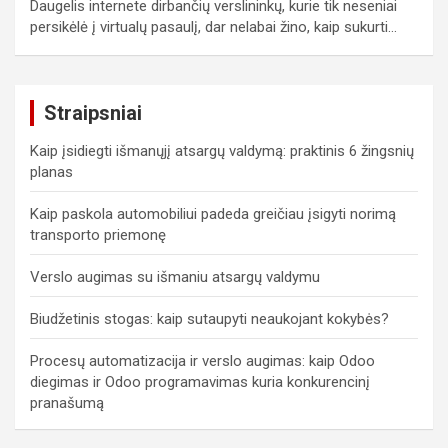
Daugelis internete dirbančių verslininkų, kurie tik neseniai
persikėlė į virtualų pasaulį, dar nelabai žino, kaip sukurti…
Straipsniai
Kaip įsidiegti išmanųjį atsargų valdymą: praktinis 6 žingsnių
planas
Kaip paskola automobiliui padeda greičiau įsigyti norimą
transporto priemonę
Verslo augimas su išmaniu atsargų valdymu
Biudžetinis stogas: kaip sutaupyti neaukojant kokybės?
Procesų automatizacija ir verslo augimas: kaip Odoo
diegimas ir Odoo programavimas kuria konkurencinį
pranašumą