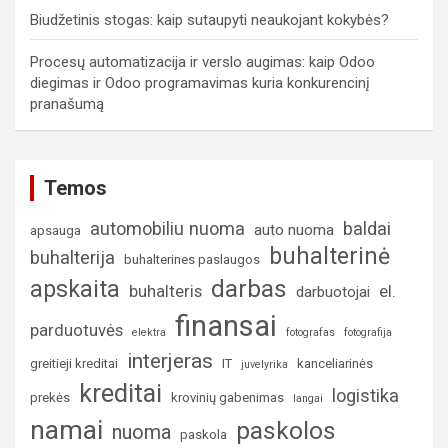
Biudžetinis stogas: kaip sutaupyti neaukojant kokybės?
Procesų automatizacija ir verslo augimas: kaip Odoo
diegimas ir Odoo programavimas kuria konkurencinį
pranašumą
Temos
automobiliu nuoma
baldai
auto nuoma
apsauga
buhalterinė
buhalterija
buhalterines paslaugos
darbas
apskaita
buhalteris
el.
darbuotojai
finansai
parduotuvės
elektra
fotografas
fotografija
interjeras
greitieji kreditai
IT
kanceliarinės
juvelyrika
kreditai
logistika
prekės
krovinių gabenimas
langai
namai
paskolos
nuoma
paskola