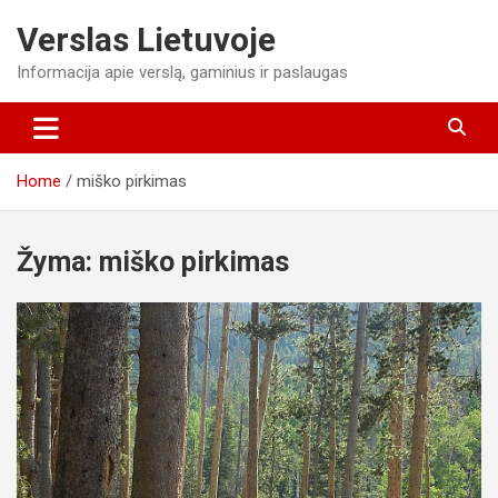
Skip
Verslas Lietuvoje
to
content
Informacija apie verslą, gaminius ir paslaugas
Home
miško pirkimas
Žyma:
miško pirkimas