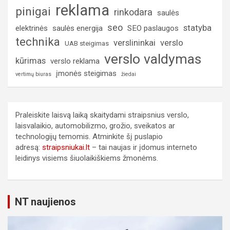
reklama
pinigai
rinkodara
saulės
seo
statyba
elektrinės
saulės energija
SEO paslaugos
technika
verslininkai
verslo
UAB steigimas
verslo valdymas
kūrimas
verslo reklama
įmonės steigimas
vertimų biuras
žiedai
Praleiskite laisvą laiką skaitydami straipsnius verslo,
laisvalaikio, automobilizmo, grožio, sveikatos ar
technologijų temomis. Atminkite šį puslapio
adresą:
straipsniukai.lt
– tai naujas ir įdomus interneto
leidinys visiems šiuolaikiškiems žmonėms.
NT naujienos