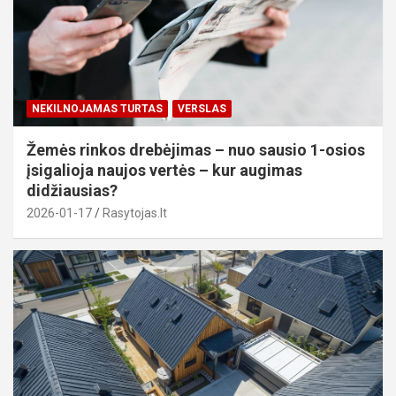
NEKILNOJAMAS TURTAS
VERSLAS
Žemės rinkos drebėjimas – nuo sausio 1-osios
įsigalioja naujos vertės – kur augimas
didžiausias?
2026-01-17
Rasytojas.lt