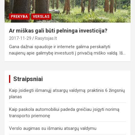
PREKYBA
VERSLAS
Ar miškas gali būti pelninga investicija?
2017-11-29
Rasytojas.lt
Gana dažnai spaudoje ir internete galima perskaityti
naujienų apie galimybę investuoti į privačią miško valdą. Iš…
Straipsniai
Kaip įsidiegti išmanųjį atsargų valdymą: praktinis 6 žingsnių
planas
Kaip paskola automobiliui padeda greičiau įsigyti norimą
transporto priemonę
Verslo augimas su išmaniu atsargų valdymu