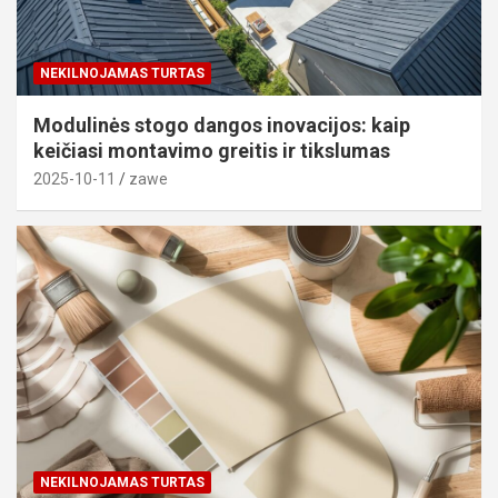
NEKILNOJAMAS TURTAS
Modulinės stogo dangos inovacijos: kaip
keičiasi montavimo greitis ir tikslumas
2025-10-11
zawe
NEKILNOJAMAS TURTAS