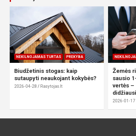
NEKILNOJAMAS TURTAS
PREKYBA
NEKILNOJA
Biudžetinis stogas: kaip
Žemės ri
sutaupyti neaukojant kokybės?
sausio 1-
vertės –
2026-04-28
Rasytojas.lt
didžiaus
2026-01-17