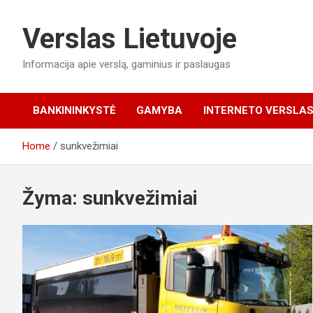
Skip
to
Verslas Lietuvoje
content
Informacija apie verslą, gaminius ir paslaugas
BANKININKYSTĖ
GAMYBA
INTERNETO VERSLA
Home
sunkvežimiai
Žyma:
sunkvežimiai