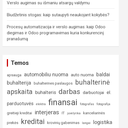
Verslo augimas su išmaniu atsargų valdymu
Biudžetinis stogas: kaip sutaupyti neaukojant kokybės?
Procesų automatizacija ir verslo augimas: kaip Odoo
diegimas ir Odoo programavimas kuria konkurencinį
pranašumą
Temos
automobiliu nuoma
baldai
auto nuoma
apsauga
buhalterinė
buhalterija
buhalterines paslaugos
darbas
apskaita
buhalteris
el.
darbuotojai
finansai
parduotuvės
elektra
fotografas
fotografija
interjeras
greitieji kreditai
IT
kanceliarinės
juvelyrika
kreditai
logistika
prekės
krovinių gabenimas
langai