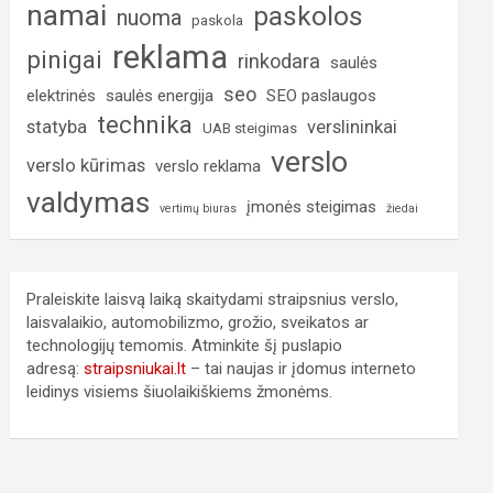
namai
paskolos
nuoma
paskola
reklama
pinigai
rinkodara
saulės
seo
elektrinės
saulės energija
SEO paslaugos
technika
statyba
verslininkai
UAB steigimas
verslo
verslo kūrimas
verslo reklama
valdymas
įmonės steigimas
vertimų biuras
žiedai
Praleiskite laisvą laiką skaitydami straipsnius verslo,
laisvalaikio, automobilizmo, grožio, sveikatos ar
technologijų temomis. Atminkite šį puslapio
adresą:
straipsniukai.lt
– tai naujas ir įdomus interneto
leidinys visiems šiuolaikiškiems žmonėms.