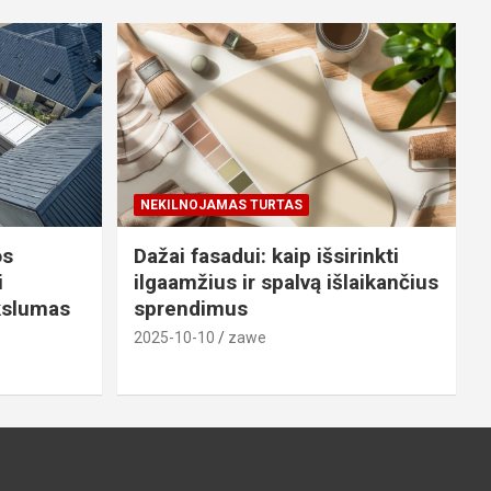
NEKILNOJAMAS TURTAS
os
Dažai fasadui: kaip išsirinkti
i
ilgaamžius ir spalvą išlaikančius
ikslumas
sprendimus
2025-10-10
zawe