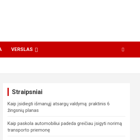
A
VERSLAS
Straipsniai
Kaip įsidiegti išmanųjį atsargų valdymą: praktinis 6
žingsnių planas
Kaip paskola automobiliui padeda greičiau įsigyti norimą
transporto priemonę