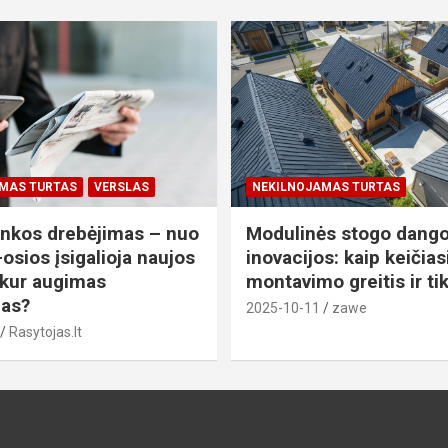
MAS TURTAS
VERSLAS
NEKILNOJAMAS TURTAS
nkos drebėjimas – nuo
Modulinės stogo dang
osios įsigalioja naujos
inovacijos: kaip keičias
 kur augimas
montavimo greitis ir t
ias?
2025-10-11
zawe
Rasytojas.lt