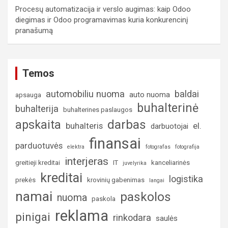
Procesų automatizacija ir verslo augimas: kaip Odoo
diegimas ir Odoo programavimas kuria konkurencinį
pranašumą
Temos
automobiliu nuoma
baldai
auto nuoma
apsauga
buhalterinė
buhalterija
buhalterines paslaugos
darbas
apskaita
buhalteris
el.
darbuotojai
finansai
parduotuvės
elektra
fotografas
fotografija
interjeras
greitieji kreditai
IT
kanceliarinės
juvelyrika
kreditai
logistika
prekės
krovinių gabenimas
langai
namai
paskolos
nuoma
paskola
reklama
pinigai
rinkodara
saulės