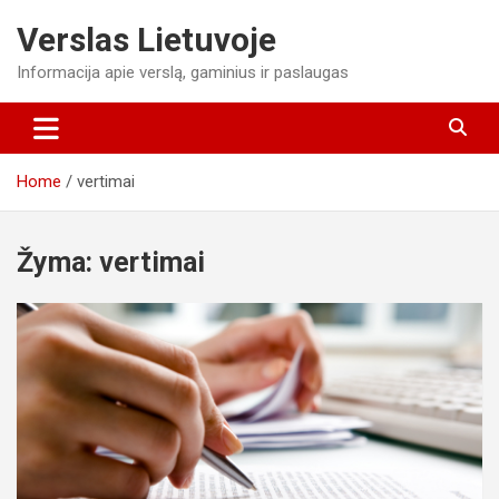
Skip
Verslas Lietuvoje
to
content
Informacija apie verslą, gaminius ir paslaugas
Home
vertimai
Žyma:
vertimai