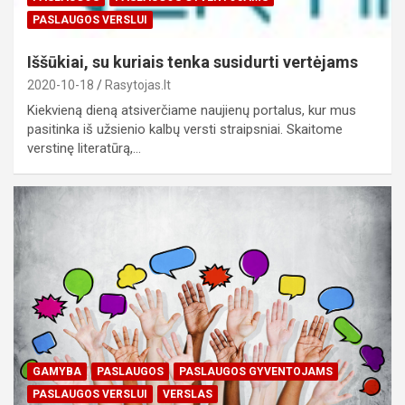
PASLAUGOS VERSLUI
Iššūkiai, su kuriais tenka susidurti vertėjams
2020-10-18
Rasytojas.lt
Kiekvieną dieną atsiverčiame naujienų portalus, kur mus
pasitinka iš užsienio kalbų versti straipsniai. Skaitome
verstinę literatūrą,…
GAMYBA
PASLAUGOS
PASLAUGOS GYVENTOJAMS
PASLAUGOS VERSLUI
VERSLAS