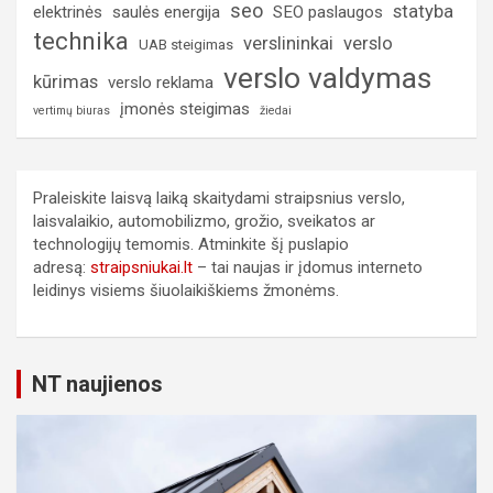
seo
statyba
elektrinės
saulės energija
SEO paslaugos
technika
verslininkai
verslo
UAB steigimas
verslo valdymas
kūrimas
verslo reklama
įmonės steigimas
vertimų biuras
žiedai
Praleiskite laisvą laiką skaitydami straipsnius verslo,
laisvalaikio, automobilizmo, grožio, sveikatos ar
technologijų temomis. Atminkite šį puslapio
adresą:
straipsniukai.lt
– tai naujas ir įdomus interneto
leidinys visiems šiuolaikiškiems žmonėms.
NT naujienos