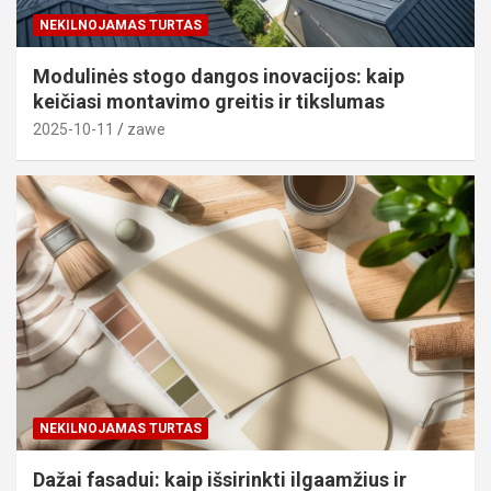
NEKILNOJAMAS TURTAS
Modulinės stogo dangos inovacijos: kaip
keičiasi montavimo greitis ir tikslumas
2025-10-11
zawe
NEKILNOJAMAS TURTAS
Dažai fasadui: kaip išsirinkti ilgaamžius ir