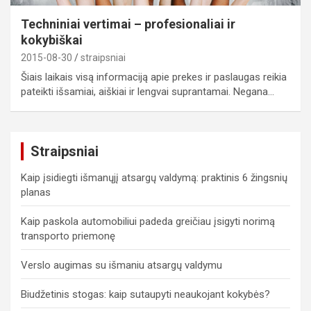
Techniniai vertimai – profesionaliai ir
kokybiškai
2015-08-30
straipsniai
Šiais laikais visą informaciją apie prekes ir paslaugas reikia
pateikti išsamiai, aiškiai ir lengvai suprantamai. Negana…
Straipsniai
Kaip įsidiegti išmanųjį atsargų valdymą: praktinis 6 žingsnių
planas
Kaip paskola automobiliui padeda greičiau įsigyti norimą
transporto priemonę
Verslo augimas su išmaniu atsargų valdymu
Biudžetinis stogas: kaip sutaupyti neaukojant kokybės?