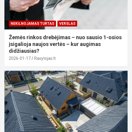
NEKILNOJAMAS TURTAS
VERSLAS
Žemės rinkos drebėjimas – nuo sausio 1-osios
įsigalioja naujos vertės – kur augimas
didžiausias?
2026-01-17
Rasytojas.lt