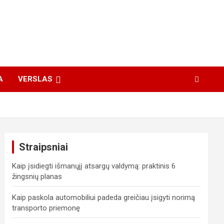
A
VERSLAS
Straipsniai
Kaip įsidiegti išmanųjį atsargų valdymą: praktinis 6
žingsnių planas
Kaip paskola automobiliui padeda greičiau įsigyti norimą
transporto priemonę