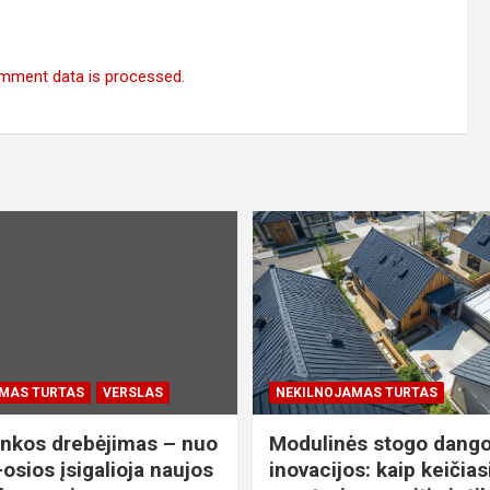
mment data is processed.
MAS TURTAS
VERSLAS
NEKILNOJAMAS TURTAS
nkos drebėjimas – nuo
Modulinės stogo dang
osios įsigalioja naujos
inovacijos: kaip keičias