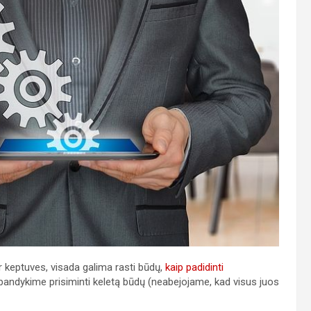
 keptuves, visada galima rasti būdų,
kaip padidinti
 Pabandykime prisiminti keletą būdų (neabejojame, kad visus juos