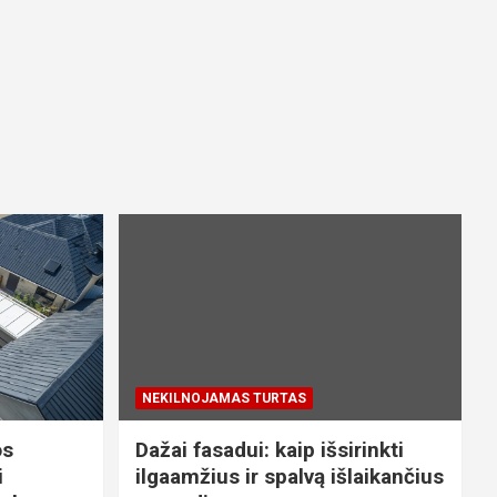
NEKILNOJAMAS TURTAS
os
Dažai fasadui: kaip išsirinkti
i
ilgaamžius ir spalvą išlaikančius