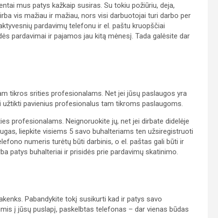
entai mus patys kažkaip susiras. Su tokiu požiūriu, deja,
ba vis mažiau ir mažiau, nors visi darbuotojai turi darbo per
 aktyvesnių pardavimų telefonu ir el. paštu kruopščiai
dės pardavimai ir pajamos jau kitą mėnesį. Tada galėsite dar
tam tikros srities profesionalams. Net jei jūsų paslaugos yra
esi užtikti pavienius profesionalus tam tikroms paslaugoms.
ities profesionalams. Neignoruokite jų, net jei dirbate didelėje
augas, liepkite visiems 5 savo buhalteriams ten užsiregistruoti
fono numeris turėtų būti darbinis, o el. paštas gali būti ir
rba patys buhalteriai ir prisidės prie pardavimų skatinimo.
akenks. Pabandykite tokį susikurti kad ir patys savo
s į jūsų puslapį, paskelbtas telefonas – dar vienas būdas