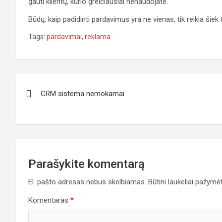
gauti klientų, kurio greičiausiai nenaudojate.
Būdų, kaip padidinti pardavimus yra ne vienas, tik reikia šiek 
Tags:
pardavimai
,
reklama
Navigacija
CRM sistema nemokamai
tarp
įrašų
Parašykite komentarą
El. pašto adresas nebus skelbiamas.
Būtini laukeliai pažymė
Komentaras
*