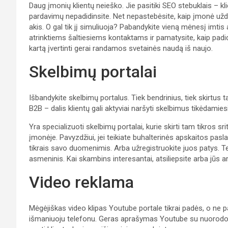
Daug įmonių klientų neieško. Jie pasitiki SEO stebuklais – kli
pardavimų nepadidinsite. Net nepastebėsite, kaip įmonė uždir
akis. O gal tik jį simuliuoja? Pabandykite vieną mėnesį imtis
atrinktiems šaltiesiems kontaktams ir pamatysite, kaip padi
kartą įvertinti gerai randamos svetainės naudą iš naujo.
Skelbimų portalai
Išbandykite skelbimų portalus. Tiek bendrinius, tiek skirtus 
B2B – dalis klientų gali aktyviai naršyti skelbimus tikėdami
Yra specializuoti skelbimų portalai, kurie skirti tam tikros sr
įmonėje. Pavyzdžiui, jei teikiate buhalterinės apskaitos pasl
tikrais savo duomenimis. Arba užregistruokite juos patys. Tele
asmeninis. Kai skambins interesantai, atsiliepsite arba jūs a
Video reklama
Mėgėjiškas video klipas Youtube portale tikrai padės, o ne p
išmaniuoju telefonu. Geras aprašymas Youtube su nuorodomi