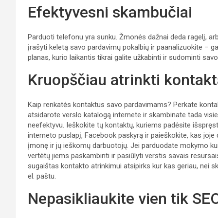
Efektyvesni skambučiai
Parduoti telefonu yra sunku. Žmonės dažnai deda ragelį, ar
įrašyti keletą savo pardavimų pokalbių ir paanalizuokite – 
planas, kurio laikantis tikrai galite užkabinti ir sudominti savo
Kruopščiau atrinkti kontakt
Kaip renkatės kontaktus savo pardavimams? Perkate kontak
atsidarote verslo katalogą internete ir skambinate tada vis
neefektyvu. Ieškokite tų kontaktų, kuriems padėsite išspręs
interneto puslapį, Facebook paskyrą ir paieškokite, kas joje 
įmonę ir jų ieškomų darbuotojų. Jei parduodate mokymo kur
vertėtų jiems paskambinti ir pasiūlyti verstis savais resursais
sugaištas kontakto atrinkimui atsipirks kur kas geriau, nei s
el. paštu.
Nepasikliaukite vien tik SE