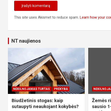
This site uses Akismet to reduce spam.
Learn how your co
NT naujienos
NEKILNOJAMAS TURTAS
PREKYBA
NEKILNOJA
Biudžetinis stogas: kaip
Žemės ri
sutaupyti neaukojant kokybės?
sausio 1-