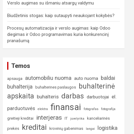
Verslo augimas su išmaniu atsargų valdymu
Biudžetinis stogas: kaip sutaupyti neaukojant kokybės?
Procesų automatizacija ir verslo augimas: kaip Odoo
diegimas ir Odoo programavimas kuria konkurencinį
pranašumą
Temos
automobiliu nuoma
baldai
auto nuoma
apsauga
buhalterinė
buhalterija
buhalterines paslaugos
darbas
apskaita
buhalteris
el.
darbuotojai
finansai
parduotuvės
elektra
fotografas
fotografija
interjeras
greitieji kreditai
IT
kanceliarinės
juvelyrika
kreditai
logistika
prekės
krovinių gabenimas
langai