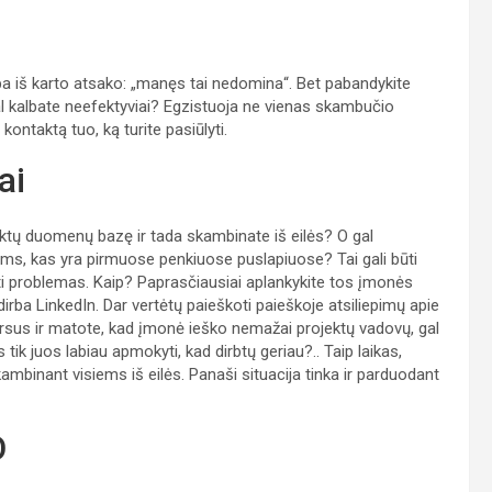
ba iš karto atsako: „manęs tai nedomina“. Bet pabandykite
gal kalbate neefektyviai? Egzistuoja ne vienas skambučio
 kontaktą tuo, ką turite pasiūlyti.
ai
tų duomenų bazę ir tada skambinate iš eilės? O gal
iems, kas yra pirmuose penkiuose puslapiuose? Tai gali būti
ti problemas. Kaip? Paprasčiausiai aplankykite tos įmonės
dirba LinkedIn. Dar vertėtų paieškoti paieškoje atsiliepimų apie
sus ir matote, kad įmonė ieško nemažai projektų vadovų, gal
 tik juos labiau apmokyti, kad dirbtų geriau?.. Taip laikas,
kambinant visiems iš eilės. Panaši situacija tinka ir parduodant
O