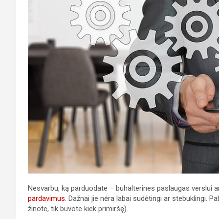
Nesvarbu, ką parduodate – buhalterines paslaugas verslui ar
pardavimus
. Dažnai jie nėra labai sudėtingi ar stebuklingi.
žinote, tik buvote kiek primiršę).