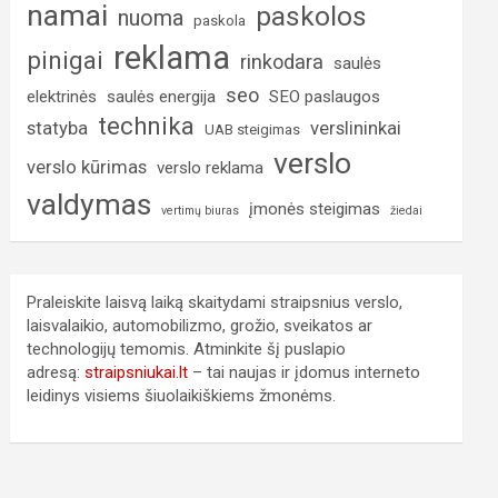
namai
paskolos
nuoma
paskola
reklama
pinigai
rinkodara
saulės
seo
elektrinės
saulės energija
SEO paslaugos
technika
statyba
verslininkai
UAB steigimas
verslo
verslo kūrimas
verslo reklama
valdymas
įmonės steigimas
vertimų biuras
žiedai
Praleiskite laisvą laiką skaitydami straipsnius verslo,
laisvalaikio, automobilizmo, grožio, sveikatos ar
technologijų temomis. Atminkite šį puslapio
adresą:
straipsniukai.lt
– tai naujas ir įdomus interneto
leidinys visiems šiuolaikiškiems žmonėms.