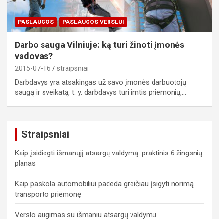
PASLAUGOS
PASLAUGOS VERSLUI
Darbo sauga Vilniuje: ką turi žinoti įmonės
vadovas?
2015-07-16
straipsniai
Darbdavys yra atsakingas už savo įmonės darbuotojų
saugą ir sveikatą, t. y. darbdavys turi imtis priemonių,…
Straipsniai
Kaip įsidiegti išmanųjį atsargų valdymą: praktinis 6 žingsnių
planas
Kaip paskola automobiliui padeda greičiau įsigyti norimą
transporto priemonę
Verslo augimas su išmaniu atsargų valdymu