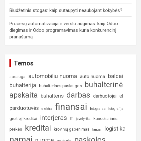
Biudžetinis stogas: kaip sutaupyti neaukojant kokybės?
Procesų automatizacija ir verslo augimas: kaip Odoo
diegimas ir Odoo programavimas kuria konkurencinį
pranašumą
Temos
automobiliu nuoma
baldai
auto nuoma
apsauga
buhalterinė
buhalterija
buhalterines paslaugos
darbas
apskaita
buhalteris
el.
darbuotojai
finansai
parduotuvės
elektra
fotografas
fotografija
interjeras
greitieji kreditai
IT
kanceliarinės
juvelyrika
kreditai
logistika
prekės
krovinių gabenimas
langai
namai
paskolos
nuoma
paskola