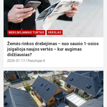
NEKILNOJAMAS TURTAS
VERSLAS
Žemės rinkos drebėjimas – nuo sausio 1-osios
įsigalioja naujos vertės – kur augimas
didžiausias?
2026-01-17
Rasytojas.lt