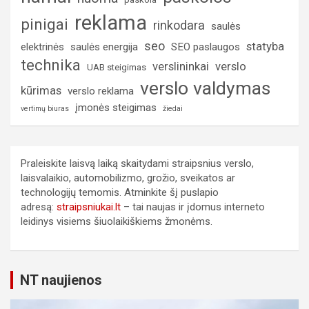
reklama
pinigai
rinkodara
saulės
seo
statyba
elektrinės
saulės energija
SEO paslaugos
technika
verslininkai
verslo
UAB steigimas
verslo valdymas
kūrimas
verslo reklama
įmonės steigimas
vertimų biuras
žiedai
Praleiskite laisvą laiką skaitydami straipsnius verslo,
laisvalaikio, automobilizmo, grožio, sveikatos ar
technologijų temomis. Atminkite šį puslapio
adresą:
straipsniukai.lt
– tai naujas ir įdomus interneto
leidinys visiems šiuolaikiškiems žmonėms.
NT naujienos