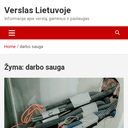
Skip
Verslas Lietuvoje
to
content
Informacija apie verslą, gaminius ir paslaugas
Home
darbo sauga
Žyma:
darbo sauga