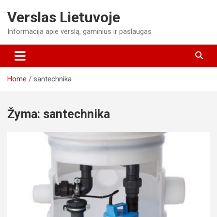
Skip
Verslas Lietuvoje
to
content
Informacija apie verslą, gaminius ir paslaugas
Home
santechnika
Žyma:
santechnika