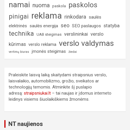
namai
paskolos
nuoma
paskola
reklama
pinigai
rinkodara
saulės
seo
statyba
elektrinės
saulės energija
SEO paslaugos
technika
verslininkai
verslo
UAB steigimas
verslo valdymas
kūrimas
verslo reklama
įmonės steigimas
vertimų biuras
žiedai
Praleiskite laisvą laiką skaitydami straipsnius verslo,
laisvalaikio, automobilizmo, grožio, sveikatos ar
technologijų temomis. Atminkite šį puslapio
adresą:
straipsniukai.lt
– tai naujas ir įdomus interneto
leidinys visiems šiuolaikiškiems žmonėms.
NT naujienos