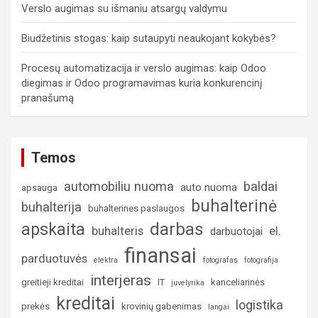
Verslo augimas su išmaniu atsargų valdymu
Biudžetinis stogas: kaip sutaupyti neaukojant kokybės?
Procesų automatizacija ir verslo augimas: kaip Odoo
diegimas ir Odoo programavimas kuria konkurencinį
pranašumą
Temos
automobiliu nuoma
baldai
auto nuoma
apsauga
buhalterinė
buhalterija
buhalterines paslaugos
darbas
apskaita
buhalteris
el.
darbuotojai
finansai
parduotuvės
elektra
fotografas
fotografija
interjeras
greitieji kreditai
IT
kanceliarinės
juvelyrika
kreditai
logistika
prekės
krovinių gabenimas
langai