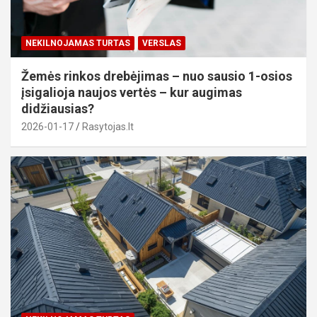
NEKILNOJAMAS TURTAS
VERSLAS
Žemės rinkos drebėjimas – nuo sausio 1-osios
įsigalioja naujos vertės – kur augimas
didžiausias?
2026-01-17
Rasytojas.lt