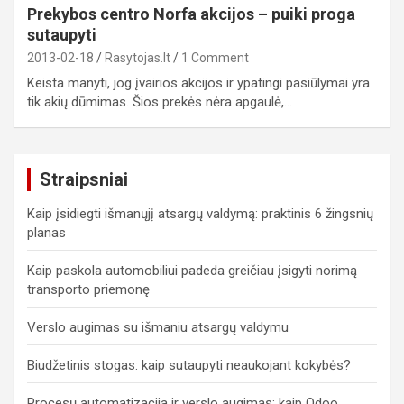
Prekybos centro Norfa akcijos – puiki proga
sutaupyti
2013-02-18
Rasytojas.lt
1 Comment
Keista manyti, jog įvairios akcijos ir ypatingi pasiūlymai yra
tik akių dūmimas. Šios prekės nėra apgaulė,…
Straipsniai
Kaip įsidiegti išmanųjį atsargų valdymą: praktinis 6 žingsnių
planas
Kaip paskola automobiliui padeda greičiau įsigyti norimą
transporto priemonę
Verslo augimas su išmaniu atsargų valdymu
Biudžetinis stogas: kaip sutaupyti neaukojant kokybės?
Procesų automatizacija ir verslo augimas: kaip Odoo