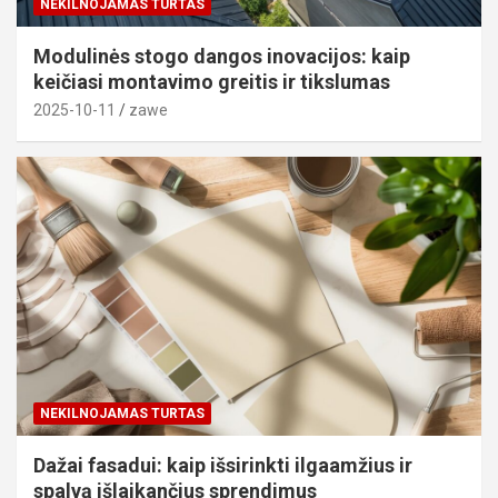
NEKILNOJAMAS TURTAS
Modulinės stogo dangos inovacijos: kaip
keičiasi montavimo greitis ir tikslumas
2025-10-11
zawe
NEKILNOJAMAS TURTAS
Dažai fasadui: kaip išsirinkti ilgaamžius ir
spalvą išlaikančius sprendimus