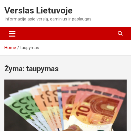
Skip
Verslas Lietuvoje
to
content
Informacija apie verslą, gaminius ir paslaugas
Home
taupymas
Žyma:
taupymas