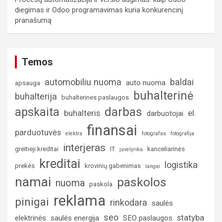
diegimas ir Odoo programavimas kuria konkurencinį
pranašumą
Temos
automobiliu nuoma
baldai
auto nuoma
apsauga
buhalterinė
buhalterija
buhalterines paslaugos
darbas
apskaita
buhalteris
el.
darbuotojai
finansai
parduotuvės
elektra
fotografas
fotografija
interjeras
greitieji kreditai
IT
kanceliarinės
juvelyrika
kreditai
logistika
prekės
krovinių gabenimas
langai
namai
paskolos
nuoma
paskola
reklama
pinigai
rinkodara
saulės
seo
statyba
elektrinės
saulės energija
SEO paslaugos