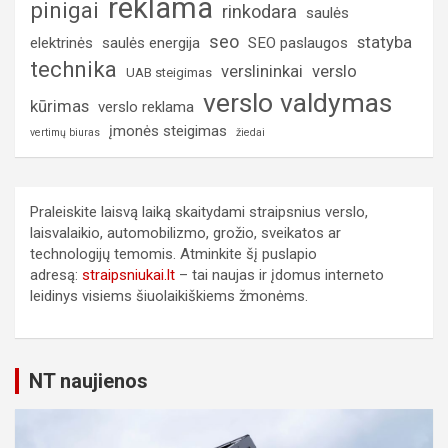
reklama
pinigai
rinkodara
saulės
seo
statyba
elektrinės
saulės energija
SEO paslaugos
technika
verslininkai
verslo
UAB steigimas
verslo valdymas
kūrimas
verslo reklama
įmonės steigimas
vertimų biuras
žiedai
Praleiskite laisvą laiką skaitydami straipsnius verslo,
laisvalaikio, automobilizmo, grožio, sveikatos ar
technologijų temomis. Atminkite šį puslapio
adresą:
straipsniukai.lt
– tai naujas ir įdomus interneto
leidinys visiems šiuolaikiškiems žmonėms.
NT naujienos