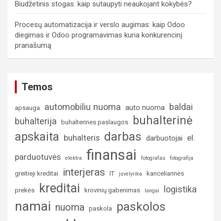
Biudžetinis stogas: kaip sutaupyti neaukojant kokybės?
Procesų automatizacija ir verslo augimas: kaip Odoo
diegimas ir Odoo programavimas kuria konkurencinį
pranašumą
Temos
automobiliu nuoma
baldai
auto nuoma
apsauga
buhalterinė
buhalterija
buhalterines paslaugos
darbas
apskaita
buhalteris
el.
darbuotojai
finansai
parduotuvės
elektra
fotografas
fotografija
interjeras
greitieji kreditai
IT
kanceliarinės
juvelyrika
kreditai
logistika
prekės
krovinių gabenimas
langai
namai
paskolos
nuoma
paskola