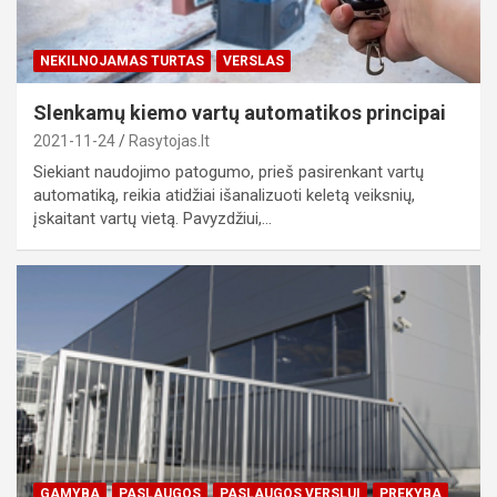
NEKILNOJAMAS TURTAS
VERSLAS
Slenkamų kiemo vartų automatikos principai
2021-11-24
Rasytojas.lt
Siekiant naudojimo patogumo, prieš pasirenkant vartų
automatiką, reikia atidžiai išanalizuoti keletą veiksnių,
įskaitant vartų vietą. Pavyzdžiui,…
GAMYBA
PASLAUGOS
PASLAUGOS VERSLUI
PREKYBA