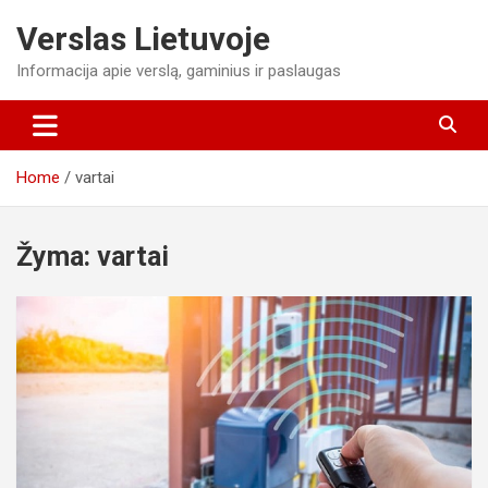
Skip
Verslas Lietuvoje
to
content
Informacija apie verslą, gaminius ir paslaugas
Home
vartai
Žyma:
vartai