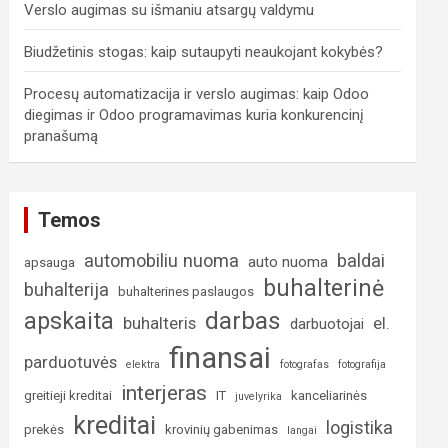
Verslo augimas su išmaniu atsargų valdymu
Biudžetinis stogas: kaip sutaupyti neaukojant kokybės?
Procesų automatizacija ir verslo augimas: kaip Odoo
diegimas ir Odoo programavimas kuria konkurencinį
pranašumą
Temos
automobiliu nuoma
baldai
auto nuoma
apsauga
buhalterinė
buhalterija
buhalterines paslaugos
darbas
apskaita
buhalteris
el.
darbuotojai
finansai
parduotuvės
elektra
fotografas
fotografija
interjeras
greitieji kreditai
IT
kanceliarinės
juvelyrika
kreditai
logistika
prekės
krovinių gabenimas
langai