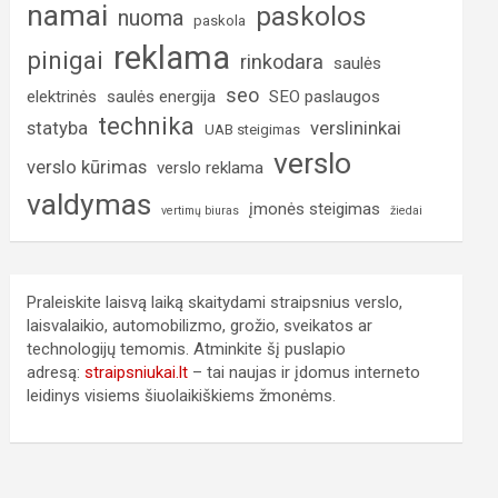
namai
paskolos
nuoma
paskola
reklama
pinigai
rinkodara
saulės
seo
elektrinės
saulės energija
SEO paslaugos
technika
statyba
verslininkai
UAB steigimas
verslo
verslo kūrimas
verslo reklama
valdymas
įmonės steigimas
vertimų biuras
žiedai
Praleiskite laisvą laiką skaitydami straipsnius verslo,
laisvalaikio, automobilizmo, grožio, sveikatos ar
technologijų temomis. Atminkite šį puslapio
adresą:
straipsniukai.lt
– tai naujas ir įdomus interneto
leidinys visiems šiuolaikiškiems žmonėms.