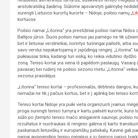
nedidelius asmeninius turnyrus, susikviesti teniso mėgėjus ir
aristokratišką žaidimą. Siūlome apsvarstyti galimybę nedidel
surengti Lietuvos kurortų kurorte – Nidoje, poilsio namų „
Li
kortuose.
Poilsio namai „Litorina“ yra prestižiniai poilsio namai Nidos c
Baltijos jūros. Šiuos poilsio namus jau pamėgo ne tik užsieni
bet ir lietuviai verslininkai, norintys turiningai pailsėti, arba 
savo verslui nepakartojamą ir įspūdingą renginį. „Litorina“ t
puikiausiai tinka, kadangi turi viską, ko reikia vidutinio dydž
zoną. Teniso kortai yra viena iš papildom paslaugų. Vasarą č
pavasarį bei rudenį ne poilsio sezono metu. „Litorina“ veikia
sezonui prasidėjus.
„Litorina“ teniso kortai – profesionalūs, dirbtinės dangos, 
nemažai ne tik į pačius kortus, bet ir į aplinką bei teniso k
Teniso kortai Nidoje yra puiki vieta organizuoti įvairius mėgėj
proga surengti teniso turnyrą ir kartu pailsėti kurorte, kuris 
siūlo po įtempto teniso mačo atsigaivinti saunoje, poilsio 
rezultatus ir nuotraukas iš renginio galima iš karto transliuo
paskanauti lietuviškų ir europietiškų patiekalų. Kavinė gali p
namai apgyvendins teniso mėgėjus ir jų šeimos narius tvar