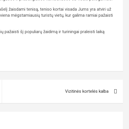
 lašelį žaisdami tenisą, teniso kortai visada Jums yra atviri už
i viena mėgstamiausių turistų vietų, kur galima ramiai pažaisti
ių pažaisti šį populiarų žaidimą ir turiningai praleisti laiką
Vizitinės kortelės kalba