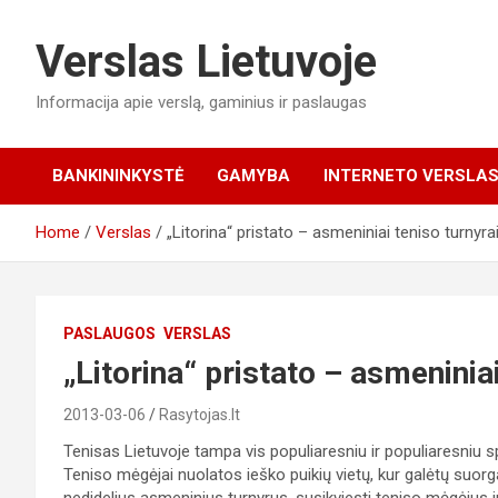
Skip
to
Verslas Lietuvoje
content
Informacija apie verslą, gaminius ir paslaugas
BANKININKYSTĖ
GAMYBA
INTERNETO VERSLA
Home
Verslas
„Litorina“ pristato – asmeniniai teniso turnyra
PASLAUGOS
VERSLAS
„Litorina“ pristato – asmeninia
2013-03-06
Rasytojas.lt
Tenisas Lietuvoje tampa vis populiaresniu ir populiaresniu s
Teniso mėgėjai nuolatos ieško puikių vietų, kur galėtų suorg