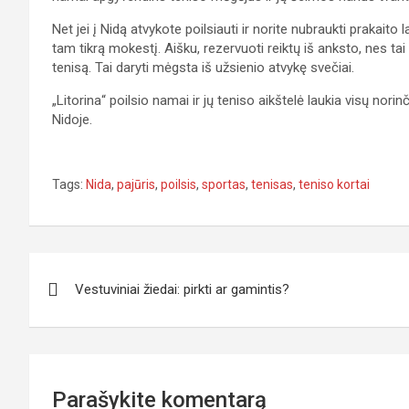
Net jei į Nidą atvykote poilsiauti ir norite nubraukti prakaito
tam tikrą mokestį. Aišku, rezervuoti reiktų iš anksto, nes ta
tenisą. Tai daryti mėgsta iš užsienio atvykę svečiai.
„Litorina“ poilsio namai ir jų teniso aikštelė laukia visų norinč
Nidoje.
Tags:
Nida
,
pajūris
,
poilsis
,
sportas
,
tenisas
,
teniso kortai
Navigacija
Vestuviniai žiedai: pirkti ar gamintis?
tarp
įrašų
Parašykite komentarą