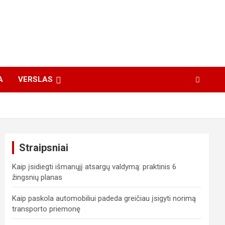
A
VERSLAS
Straipsniai
Kaip įsidiegti išmanųjį atsargų valdymą: praktinis 6
žingsnių planas
Kaip paskola automobiliui padeda greičiau įsigyti norimą
transporto priemonę