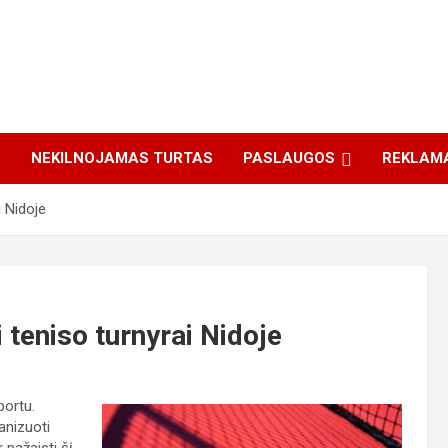
S
NEKILNOJAMAS TURTAS
PASLAUGOS
REKLAM
i Nidoje
i teniso turnyrai Nidoje
portu.
anizuoti