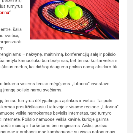
 pažaisti šį
ius turnyrus
torina
“
entre, šalia
o svečiai,
suorganizuoti
am
io renginiams – nakvynę, maitinimą, konferencijų salę ir poilsio
ia netyla kamuoliuko bumbsėjimas, bet teniso kortai veikia ir
 ištisus metus, kai didžioji dauguma poilsio namų atsidaro tik
kuri tinkama visiems teniso mėgėjams. „Litorina“ investavo
ortų įrangą poilsio namų svečiams.
ų teniso turnyrus dėl ypatingos aplinkos ir vietos. Tai puiki
laikomas prestižiškiausiu Lietuvoje ir visame regione. „Litorina“
namuose veikia nemokamas bevielis internetas, tad turnyro
ti internete. Poilsio namuose veikia kavinė, kurioje galima
aruošti maistą ir furšetams bei renginiams. Aišku, poilsio
kinguose ir prabangiuose kambariuose su visais patogumais.