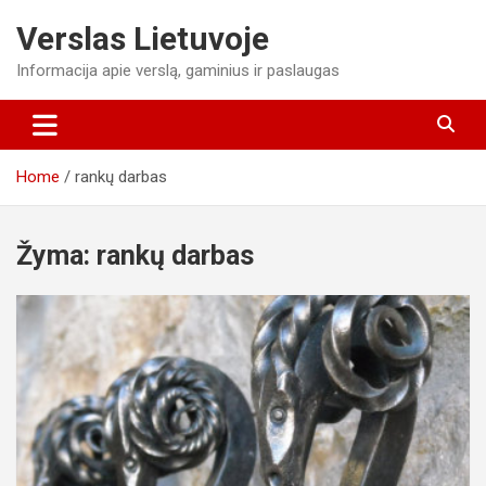
Skip
Verslas Lietuvoje
to
content
Informacija apie verslą, gaminius ir paslaugas
Home
rankų darbas
Žyma:
rankų darbas