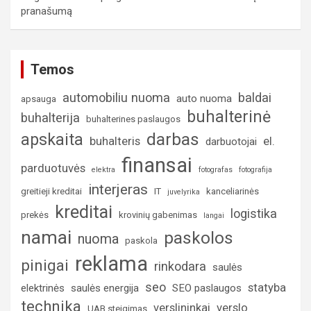
pranašumą
Temos
automobiliu nuoma
baldai
auto nuoma
apsauga
buhalterinė
buhalterija
buhalterines paslaugos
darbas
apskaita
buhalteris
el.
darbuotojai
finansai
parduotuvės
elektra
fotografas
fotografija
interjeras
greitieji kreditai
IT
kanceliarinės
juvelyrika
kreditai
logistika
prekės
krovinių gabenimas
langai
namai
paskolos
nuoma
paskola
reklama
pinigai
rinkodara
saulės
seo
statyba
elektrinės
saulės energija
SEO paslaugos
technika
verslininkai
verslo
UAB steigimas