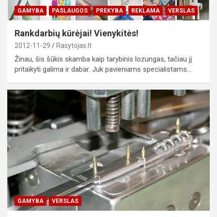
GAMYBA
PASLAUGOS
PREKYBA
REKLAMA
VERSLAS
Rankdarbių kūrėjai! Vienykitės!
2012-11-29
Rasytojas.lt
Žinau, šis šūkis skamba kaip tarybinis lozungas, tačiau jį
pritaikyti galima ir dabar. Juk pavieniams specialistams…
GAMYBA
VERSLAS