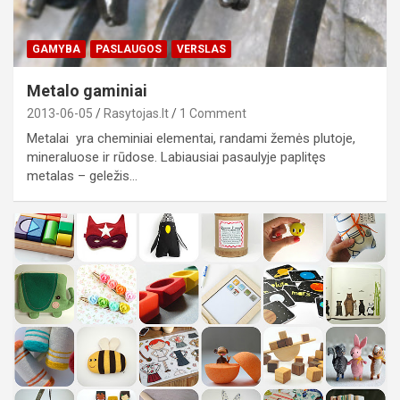
GAMYBA
PASLAUGOS
VERSLAS
Metalo gaminiai
2013-06-05
Rasytojas.lt
1 Comment
Metalai yra cheminiai elementai, randami žemės plutoje,
mineraluose ir rūdose. Labiausiai pasaulyje paplitęs
metalas – geležis…