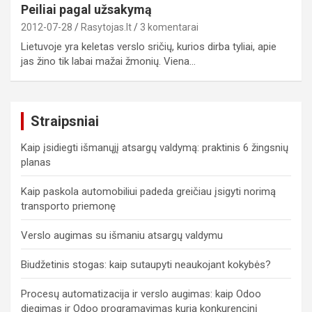
Peiliai pagal užsakymą
2012-07-28
Rasytojas.lt
3 komentarai
Lietuvoje yra keletas verslo sričių, kurios dirba tyliai, apie
jas žino tik labai mažai žmonių. Viena…
Straipsniai
Kaip įsidiegti išmanųjį atsargų valdymą: praktinis 6 žingsnių
planas
Kaip paskola automobiliui padeda greičiau įsigyti norimą
transporto priemonę
Verslo augimas su išmaniu atsargų valdymu
Biudžetinis stogas: kaip sutaupyti neaukojant kokybės?
Procesų automatizacija ir verslo augimas: kaip Odoo
diegimas ir Odoo programavimas kuria konkurencinį