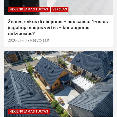
NEKILNOJAMAS TURTAS
VERSLAS
Žemės rinkos drebėjimas – nuo sausio 1-osios
įsigalioja naujos vertės – kur augimas
didžiausias?
2026-01-17
Rasytojas.lt
NEKILNOJAMAS TURTAS