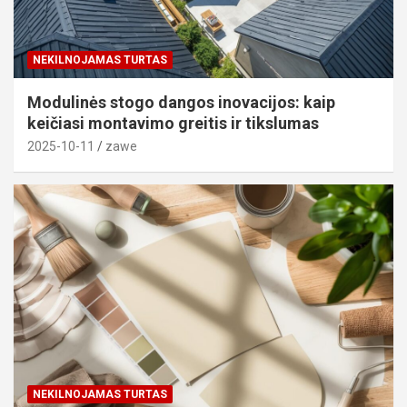
NEKILNOJAMAS TURTAS
Modulinės stogo dangos inovacijos: kaip
keičiasi montavimo greitis ir tikslumas
2025-10-11
zawe
NEKILNOJAMAS TURTAS