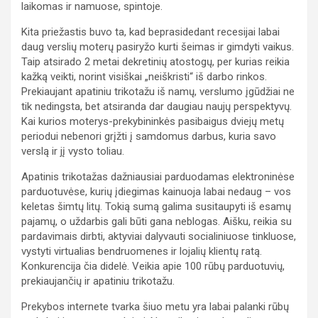
laikomas ir namuose, spintoje.
Kita priežastis buvo ta, kad beprasidedant recesijai labai
daug verslių moterų pasiryžo kurti šeimas ir gimdyti vaikus.
Taip atsirado 2 metai dekretinių atostogų, per kurias reikia
kažką veikti, norint visiškai „neiškristi“ iš darbo rinkos.
Prekiaujant apatiniu trikotažu iš namų, verslumo įgūdžiai ne
tik nedingsta, bet atsiranda dar daugiau naujų perspektyvų.
Kai kurios moterys-prekybininkės pasibaigus dviejų metų
periodui nebenori grįžti į samdomus darbus, kuria savo
verslą ir jį vysto toliau.
Apatinis trikotažas dažniausiai parduodamas elektroninėse
parduotuvėse, kurių įdiegimas kainuoja labai nedaug – vos
keletas šimtų litų. Tokią sumą galima susitaupyti iš esamų
pajamų, o uždarbis gali būti gana neblogas. Aišku, reikia su
pardavimais dirbti, aktyviai dalyvauti socialiniuose tinkluose,
vystyti virtualias bendruomenes ir lojalių klientų ratą.
Konkurencija čia didelė. Veikia apie 100 rūbų parduotuvių,
prekiaujančių ir apatiniu trikotažu.
Prekybos internete tvarka šiuo metu yra labai palanki rūbų