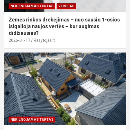
NEKILNOJAMAS TURTAS
VERSLAS
Žemės rinkos drebėjimas – nuo sausio 1-osios
įsigalioja naujos vertės – kur augimas
didžiausias?
2026-01-17
Rasytojas.lt
NEKILNOJAMAS TURTAS