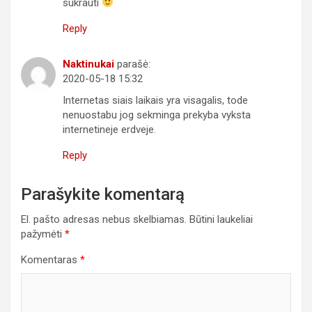
sukrauti
Reply
Naktinukai
parašė:
2020-05-18 15:32
Internetas siais laikais yra visagalis, tode
nenuostabu jog sekminga prekyba vyksta
internetineje erdveje.
Reply
Parašykite komentarą
El. pašto adresas nebus skelbiamas.
Būtini laukeliai
pažymėti
*
Komentaras
*