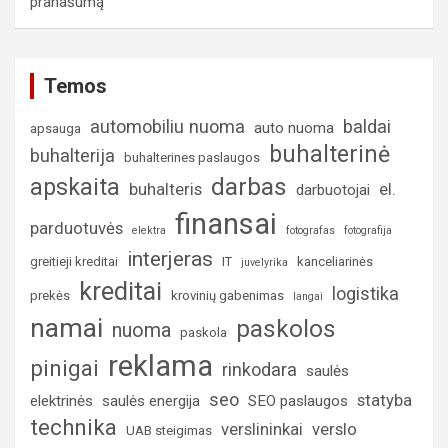
pranašumą
Temos
automobiliu nuoma
baldai
auto nuoma
apsauga
buhalterinė
buhalterija
buhalterines paslaugos
darbas
apskaita
buhalteris
el.
darbuotojai
finansai
parduotuvės
elektra
fotografas
fotografija
interjeras
greitieji kreditai
IT
kanceliarinės
juvelyrika
kreditai
logistika
prekės
krovinių gabenimas
langai
namai
paskolos
nuoma
paskola
reklama
pinigai
rinkodara
saulės
seo
statyba
elektrinės
saulės energija
SEO paslaugos
technika
verslininkai
verslo
UAB steigimas