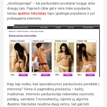
„išnešiojamajai“ – kai parduodami produktai turguje arba
draugų rate. Paprasti rūbai gal ir nėra tokie populiarūs,
tačiau
apatinis trikotažas
tapo ypatingai populiarus ir juo
prekiaujama internetu.
Kaip taip nutiko, kad specializuotos parduotuvės persikėlė į
internetą? Viena iš pagrindinių priežasčių – kaštų
mažinimas. Interneto parduotuvėje nebereikia nuomotis
patalpų, samdytis 3 konsultančių, rūpintis jų algomis.
Apatinis trikotažas neužima daug vietos, tad gali būti