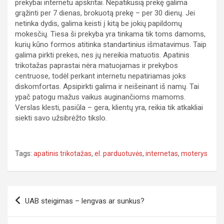
prekybai internetu apskritai. Nepatikusią prekę galima
grąžinti per 7 dienas, brokuotą prekę – per 30 dienų. Jei
netinka dydis, galima keisti į kitą be jokių papildomų
mokesčių. Tiesa ši prekyba yra tinkama tik toms damoms,
kurių kūno formos atitinka standartinius išmatavimus. Taip
galima pirkti prekes, nes jų nereikia matuotis. Apatinis
trikotažas paprastai nėra matuojamas ir prekybos
centruose, todėl perkant internetu nepatiriamas joks
diskomfortas. Apsipirkti galima ir neišeinant iš namų. Tai
ypač patogu mažus vaikus auginančioms mamoms.
Verslas klesti, pasiūla – gera, klientų yra, reikia tik atkakliai
siekti savo užsibrėžto tikslo.
Tags:
apatinis trikotažas
,
el. parduotuvės
,
internetas
,
moterys
Navigacija
UAB steigimas – lengvas ar sunkus?
tarp