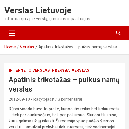
Skip
Verslas Lietuvoje
to
content
Informacija apie verslą, gaminius ir paslaugas
Home
Verslas
Apatinis trikotažas – puikus namų verslas
INTERNETO VERSLAS
PREKYBA
VERSLAS
Apatinis trikotažas – puikus namų
verslas
2012-09-10
Rasytojas.lt
3 komentarai
Rūbai visada buvo ta prekė, kurios itin reikia bet kokiu metu
– tiek per sunkmečius, tiek per pakilimus. Skiriasi tik kaina,
kurią galima už ją išleisti. Ši recesija ypač padėjo šeimos
verslui – smulkiai prekybai tiek internetu, tiek vadinamajai