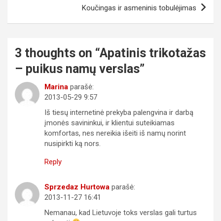
įrašų
Koučingas ir asmeninis tobulėjimas
3 thoughts on “
Apatinis trikotažas
– puikus namų verslas
”
Marina
parašė:
2013-05-29 9:57
Iš tiesų internetinė prekyba palengvina ir darbą
įmonės savininkui, ir klientui suteikiamas
komfortas, nes nereikia išeiti iš namų norint
nusipirkti ką nors.
Reply
Sprzedaz Hurtowa
parašė:
2013-11-27 16:41
Nemanau, kad Lietuvoje toks verslas gali turtus