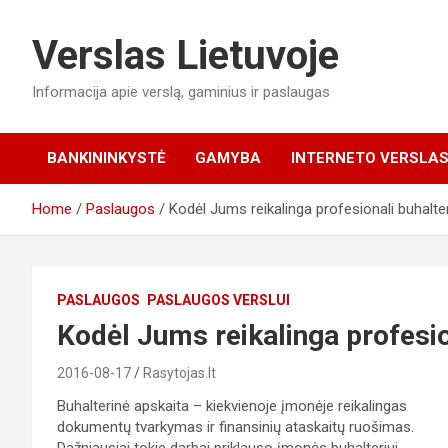
Skip
to
Verslas Lietuvoje
content
Informacija apie verslą, gaminius ir paslaugas
BANKININKYSTĖ
GAMYBA
INTERNETO VERSLA
Home
Paslaugos
Kodėl Jums reikalinga profesionali buhalte
PASLAUGOS
PASLAUGOS VERSLUI
Kodėl Jums reikalinga profesio
2016-08-17
Rasytojas.lt
Buhalterinė apskaita – kiekvienoje įmonėje reikalingas
dokumentų tvarkymas ir finansinių ataskaitų ruošimas.