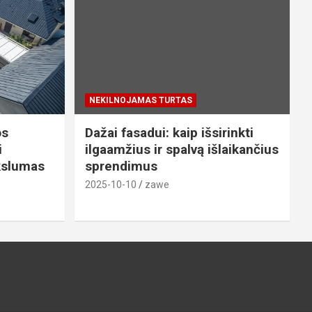
NEKILNOJAMAS TURTAS
os
Dažai fasadui: kaip išsirinkti
i
ilgaamžius ir spalvą išlaikančius
ikslumas
sprendimus
2025-10-10
zawe