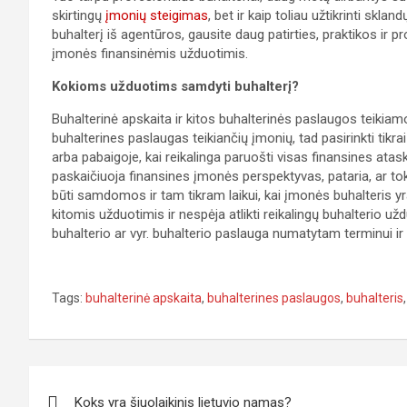
skirtingų
įmonių steigimas
, bet ir kaip toliau užtikrinti skl
buhalterį iš agentūros, gausite daug patirties, praktikos ir pr
įmonės finansinėmis užduotimis.
Kokioms užduotims samdyti buhalterį?
Buhalterinė apskaita ir kitos buhalterinės paslaugos teikiamos
buhalterines paslaugas teikiančių įmonių, tad pasirinkti tikr
arba pabaigoje, kai reikalinga paruošti visas finansines atas
paskaičiuoja finansines įmonės perspektyvas, pataria, ar tok
būti samdomos ir tam tikram laikui, kai įmonės buhalteris 
kitomis užduotimis ir nespėja atlikti reikalingų buhalterio u
buhalterio ar vyr. buhalterio paslauga numatytam terminui ir n
Tags:
buhalterinė apskaita
,
buhalterines paslaugos
,
buhalteris
Navigacija
Koks yra šiuolaikinis lietuvio namas?