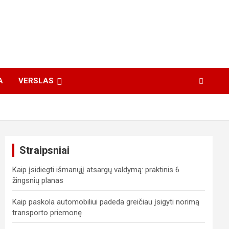
A
VERSLAS
Straipsniai
Kaip įsidiegti išmanųjį atsargų valdymą: praktinis 6
žingsnių planas
Kaip paskola automobiliui padeda greičiau įsigyti norimą
transporto priemonę