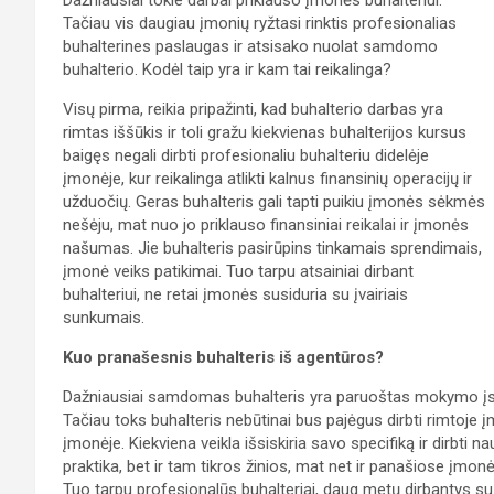
Dažniausiai tokie darbai priklauso įmonės buhalteriui.
Tačiau vis daugiau įmonių ryžtasi rinktis profesionalias
buhalterines paslaugas ir atsisako nuolat samdomo
buhalterio. Kodėl taip yra ir kam tai reikalinga?
Visų pirma, reikia pripažinti, kad buhalterio darbas yra
rimtas iššūkis ir toli gražu kiekvienas buhalterijos kursus
baigęs negali dirbti profesionaliu buhalteriu didelėje
įmonėje, kur reikalinga atlikti kalnus finansinių operacijų ir
užduočių. Geras buhalteris gali tapti puikiu įmonės sėkmės
nešėju, mat nuo jo priklauso finansiniai reikalai ir įmonės
našumas. Jie buhalteris pasirūpins tinkamais sprendimais,
įmonė veiks patikimai. Tuo tarpu atsainiai dirbant
buhalteriui, ne retai įmonės susiduria su įvairiais
sunkumais.
Kuo pranašesnis buhalteris iš agentūros?
Dažniausiai samdomas buhalteris yra paruoštas mokymo įstai
Tačiau toks buhalteris nebūtinai bus pajėgus dirbti rimtoje į
įmonėje. Kiekviena veikla išsiskiria savo specifiką ir dirbti n
praktika, bet ir tam tikros žinios, mat net ir panašiose įmo
Tuo tarpu profesionalūs buhalteriai, daug metų dirbantys su 