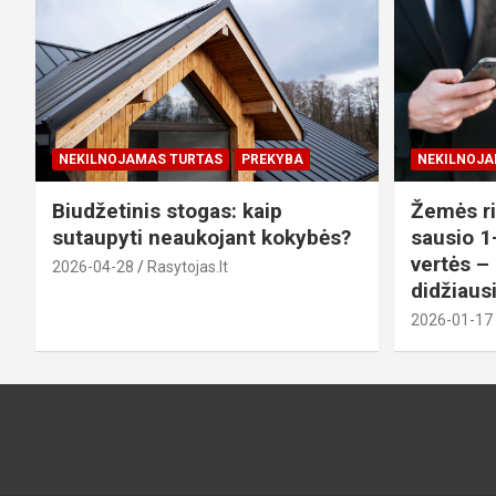
NEKILNOJAMAS TURTAS
PREKYBA
NEKILNOJA
Biudžetinis stogas: kaip
Žemės ri
sutaupyti neaukojant kokybės?
sausio 1-
vertės –
2026-04-28
Rasytojas.lt
didžiaus
2026-01-17