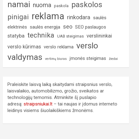
namai
paskolos
nuoma
paskola
reklama
pinigai
rinkodara
saulės
seo
elektrinės
saulės energija
SEO paslaugos
technika
statyba
verslininkai
UAB steigimas
verslo
verslo kūrimas
verslo reklama
valdymas
įmonės steigimas
vertimų biuras
žiedai
Praleiskite laisvą laiką skaitydami straipsnius verslo,
laisvalaikio, automobilizmo, grožio, sveikatos ar
technologijų temomis. Atminkite šį puslapio
adresą:
straipsniukai.lt
– tai naujas ir įdomus interneto
leidinys visiems šiuolaikiškiems žmonėms.