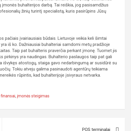
andų įmonės buhalterijos darbą. Tai reiškia, jog pasisamdžius
ofesionalių žinių turintį specialistą, kuris pasirūpins Jūsų
 pačiais įvairiausiais būdais. Lietuvoje veikia keli šimtai
ai yra iš ko. Dažniausiai buhalteriai samdomi metų pradžioje
kaitas. Taip pat buhalteris praverčia perkant įmonę. Tuomet jis
s pirkinys yra naudingas. Buhalterio paslaugos taip pat gali
yra išvykęs atostogų, staiga gavo nedarbingumą ar susidūrė su
žduočių. Tokiu atveju galima pasinaudoti agentūrų teikiama
ereikės rūpintis, kad buhalterijoje įsivyraus netvarka.
,
finansai
,
įmonės steigimas
POS terminalai