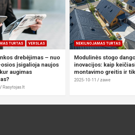
MAS TURTAS
VERSLAS
NEKILNOJAMAS TURTAS
nkos drebėjimas – nuo
Modulinės stogo dang
osios įsigalioja naujos
inovacijos: kaip keičias
 kur augimas
montavimo greitis ir t
ias?
2025-10-11
zawe
Rasytojas.lt