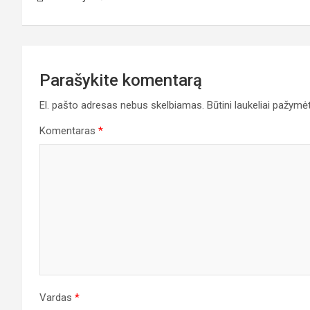
tarp
įrašų
Parašykite komentarą
El. pašto adresas nebus skelbiamas.
Būtini laukeliai pažymė
Komentaras
*
Vardas
*