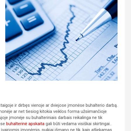
goje ir dirbęs vienoje ar dviejose įmonėse buhalterio darbą.
monėje ar net tiesiog kitokia veiklos forma užsiimančioje
aujoje įmonėje su buhalteriniais darbais reikalinga ne tik
nėse
buhalterinė apskaita
gali būti vedama visiškai skirtingai..
įvairiomis įmonėmis, puikiai išmano ne tik, kaip atliekamas