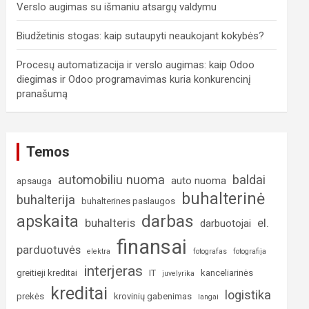
Verslo augimas su išmaniu atsargų valdymu
Biudžetinis stogas: kaip sutaupyti neaukojant kokybės?
Procesų automatizacija ir verslo augimas: kaip Odoo
diegimas ir Odoo programavimas kuria konkurencinį
pranašumą
Temos
automobiliu nuoma
baldai
auto nuoma
apsauga
buhalterinė
buhalterija
buhalterines paslaugos
darbas
apskaita
buhalteris
el.
darbuotojai
finansai
parduotuvės
elektra
fotografas
fotografija
interjeras
greitieji kreditai
IT
kanceliarinės
juvelyrika
kreditai
logistika
prekės
krovinių gabenimas
langai