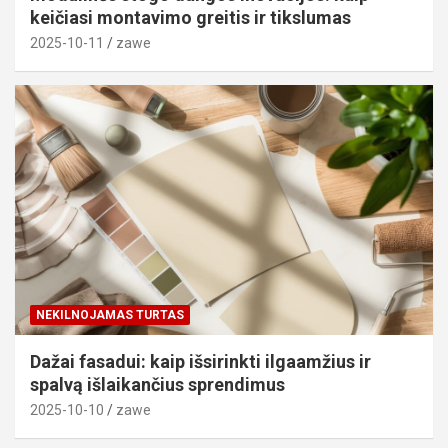
keičiasi montavimo greitis ir tikslumas
2025-10-11
zawe
NEKILNOJAMAS TURTAS
Dažai fasadui: kaip išsirinkti ilgaamžius ir
spalvą išlaikančius sprendimus
2025-10-10
zawe