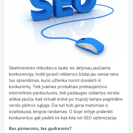
Skaitmeninės rinkodaros lauke vis aktyviau jaučiama
konkurencija, todėl įprasti reklamos būdai jau seniai nėra
tas sprendimas, kurio užtenka norint išsiskirti iš
konkurentų. Tiek įvairiais produktais prekiaujančios
internetinės parduotuvės, tiek paslaugas siūlantys verslai
aiškiai jaučia, kad virtuali erdvė po truputį tampa pagrindine
verslo plėtros sąlyga. Čia turi būti gerai matomas ir,
svarbiausia, lengvai randamas. O šioje srityje pralenkti
konkurentus gali padėti ne kas kita nei SEO optimizacija.
Kas pirmesnis, tas gudresnis?