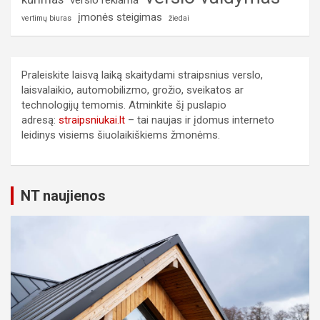
verslo reklama
įmonės steigimas
vertimų biuras
žiedai
Praleiskite laisvą laiką skaitydami straipsnius verslo,
laisvalaikio, automobilizmo, grožio, sveikatos ar
technologijų temomis. Atminkite šį puslapio
adresą:
straipsniukai.lt
– tai naujas ir įdomus interneto
leidinys visiems šiuolaikiškiems žmonėms.
NT naujienos