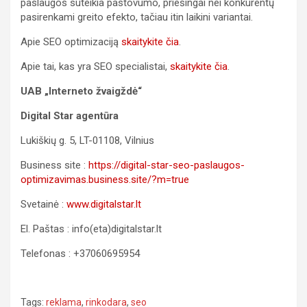
paslaugos suteikia pastovumo, priešingai nei konkurentų
pasirenkami greito efekto, tačiau itin laikini variantai.
Apie SEO optimizaciją
skaitykite čia
.
Apie tai, kas yra SEO specialistai,
skaitykite čia
.
UAB „Interneto žvaigždė“
Digital Star agentūra
Lukiškių g. 5, LT-01108, Vilnius
Business site :
https://digital-star-seo-paslaugos-
optimizavimas.business.site/?m=true
Svetainė :
www.digitalstar.lt
El. Paštas : info(eta)digitalstar.lt
Telefonas : +37060695954
Tags:
reklama
,
rinkodara
,
seo