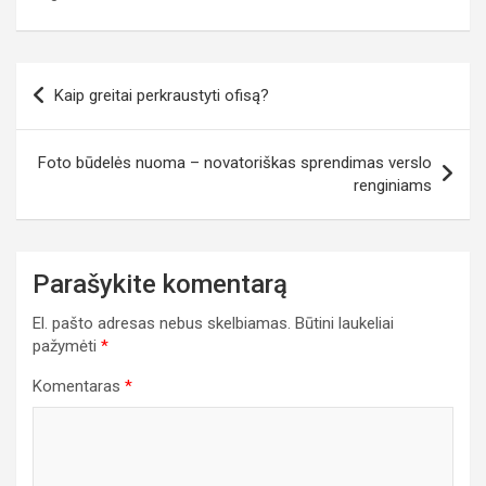
Navigacija
Kaip greitai perkraustyti ofisą?
tarp
įrašų
Foto būdelės nuoma – novatoriškas sprendimas verslo
renginiams
Parašykite komentarą
El. pašto adresas nebus skelbiamas.
Būtini laukeliai
pažymėti
*
Komentaras
*