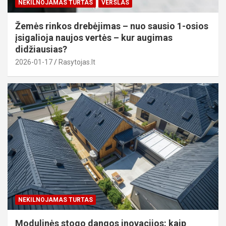
NEKILNOJAMAS TURTAS
VERSLAS
Žemės rinkos drebėjimas – nuo sausio 1-osios
įsigalioja naujos vertės – kur augimas
didžiausias?
2026-01-17
Rasytojas.lt
NEKILNOJAMAS TURTAS
Modulinės stogo dangos inovacijos: kaip