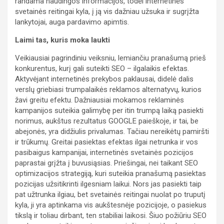
randama naudingos informacijos, todėl internetinės
svetainės reitingai kyla, į ją vis dažniau užsuka ir sugrįžta
lankytojai, auga pardavimo apimtis.
Laimi tas, kuris moka laukti
Veikiausiai pagrindiniu veiksniu, lemiančiu pranašumą prieš
konkurentus, kurį gali suteikti SEO – ilgalaikis efektas.
Aktyvėjant internetinės prekybos paklausai, didelė dalis
verslų griebiasi trumpalaikės reklamos alternatyvų, kurios
žavi greitu efektu. Dažniausiai mokamos reklaminės
kampanijos suteikia galimybę per itin trumpą laiką pasiekti
norimus, aukštus rezultatus GOOGLE paieškoje, ir tai, be
abejonės, yra didžiulis privalumas. Tačiau nereikėtų pamiršti
ir trūkumų. Greitai pasiektas efektas ilgai netrunka ir vos
pasibaigus kampanijai, internetinės svetainės pozicijos
paprastai grįžta į buvusiąsias. Priešingai, nei taikant SEO
optimizacijos strategiją, kuri suteikia pranašumą pasiektas
pozicijas užsitikrinti ilgesniam laikui. Nors jas pasiekti taip
pat užtrunka ilgiau, bet svetainės reitingai nuolat po truputį
kyla, ji yra aptinkama vis aukštesnėje pozicijoje, o pasiekus
tikslą ir toliau dirbant, ten stabiliai laikosi. Šiuo požiūriu SEO