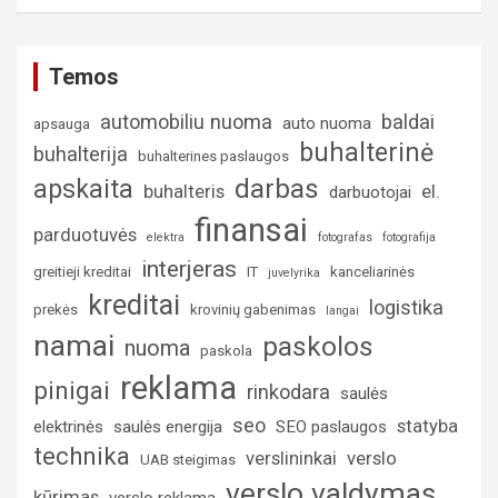
Temos
automobiliu nuoma
baldai
auto nuoma
apsauga
buhalterinė
buhalterija
buhalterines paslaugos
darbas
apskaita
buhalteris
el.
darbuotojai
finansai
parduotuvės
elektra
fotografas
fotografija
interjeras
greitieji kreditai
IT
kanceliarinės
juvelyrika
kreditai
logistika
prekės
krovinių gabenimas
langai
namai
paskolos
nuoma
paskola
reklama
pinigai
rinkodara
saulės
seo
statyba
elektrinės
saulės energija
SEO paslaugos
technika
verslininkai
verslo
UAB steigimas
verslo valdymas
kūrimas