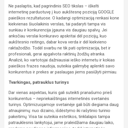
Ne paslaptis, kad pagrindinis SEO tikslas – iškelti
internetinę parduotuvę į kuo aukštesnę poziciją GOOGLE
paieškos rezultatuose. O kadangi optimizaciją renkasi kone
kiekvienas šiuolaikinis verslas, tai padaryti tampa vis
sunkiau ir konkurencija įgauna vis daugiau spalvų. Jei
anksčiau verslai konkuravo apskritai dėl pozicijų, kuo
aukštesnio reitingo, dabar kova verda ir dėl kiekvieno
raktažodžio. Todėl svarbu ne tik pati optimizacija, bet ir
profesionali, gerai apgalvota raktinių žodžių atranka.
Analizė, ko vartotojai dažniausiai ieško internetu ir kokias
paieškos frazes naudoja, suteikia galimybę aplenkti savo
konkurentus ir prekes ar paslaugas jiems pasiūlyti pirmiau.
Tvarkingas, patrauklus turinys
Dar vienas aspektas, kuris gali suteikti pranašumo prieš
konkurentus – nepriekaištingas internetinės svetainės
turinys. Optimizuojamoje svetainėje gali būti diegiama daug
atnaujinimų: nuo dizaino, išdėstymo iki rašytinio turinio
pakeitimų. Visa tai suteikia estetikos, tinklalapis tampa
patrauklesnis lankytojui, jame praleidžiama daugiau laiko,